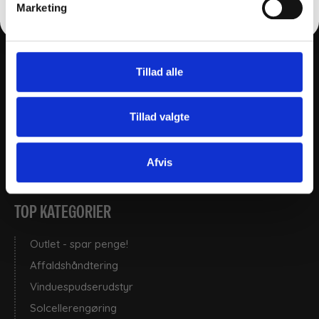
Nej tak
Marketing
Ønskeliste
Ordrehistorik
Indstillinger
Tillad alle
SIDEN
Tillad valgte
Handelsbetingelser
Cookie- og privatlivspolitik
Afvis
Persondatapolitik
TOP KATEGORIER
Outlet - spar penge!
Affaldshåndtering
Vinduespudserudstyr
Solcellerengøring