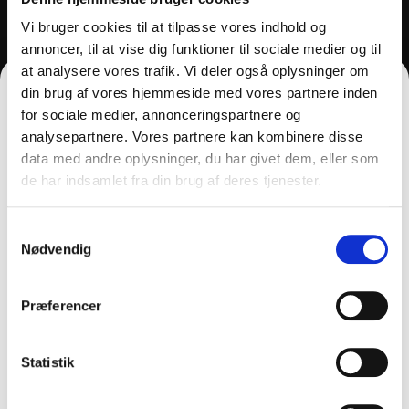
THY CLEAN APS
Vi bruger cookies til at tilpasse vores indhold og
annoncer, til at vise dig funktioner til sociale medier og til
at analysere vores trafik. Vi deler også oplysninger om
+45 2169 5655
din brug af vores hjemmeside med vores partnere inden
for sociale medier, annonceringspartnere og
post@thy-clean.dk
analysepartnere. Vores partnere kan kombinere disse
Gartnerivej 26, 7500, Holstebro
data med andre oplysninger, du har givet dem, eller som
CVR: 77136215
de har indsamlet fra din brug af deres tjenester.
FÅ 10% PÅ DIN FØRSTE ORDRE
Telefontid:
Samtykkevalg
9.00 - 13:00 alle hverdage.
Gem den, før den forsvinder!
Nødvendig
Email
Præferencer
MIN KONTO
FÅ 10% RABAT
Statistik
Log ind
Min konto