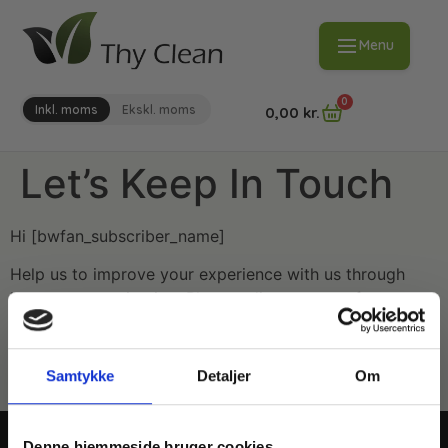
Menu
0
Inkl. moms
Ekskl. moms
0,00
kr.
Let’s Keep In Touch
Hi [bwfan_subscriber_name]
Help us to improve your experience with us through
better communication. Please adjust your preferences
for email [bwfan_subscriber_recipient].
[bwfan_unsubscribe_button label=”Update my
Samtykke
Detaljer
Om
preference”].
Denne hjemmeside bruger cookies