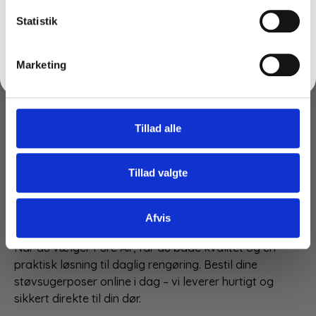
FÅ 10% RABAT
Volta støvsugere. Med en præcis pasform sikrer de, at
Statistik
støvet holdes inde i posen, og at luftkvaliteten i
hjemmet forbedres.
Nej tak
Marketing
Ofte stillede spørgsmål:
Hvor ofte bør jeg skifte pose?
– Når den er ca. ¾
fuld, for at bevare optimal ydeevne.
Tillad alle
Passer de til alle modeller?
– Ja, de er designet til
de fleste standardmodeller fra AEG, Electrolux og
Tillad valgte
Volta.
Har I poser til andre mærker?
– Ja, se vores
Afvis
støvsugeposer til andre mærker
.
Når du vælger Pure Air, får du både kvalitet og en
praktisk løsning til daglig rengøring. Bestil dine
støvsugerposer online i dag – vi leverer hurtigt og
sikkert direkte til din dør.