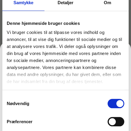
allergener. Det giver et sundere indeklima, hvilket er en
Samtykke
Detaljer
Om
klar fordel for børnefamilier, allergikere eller hjem med
kæledyr. Med filteret får du ekstra motorbeskyttelse
og en mere stabil ydeevne over tid.
Denne hjemmeside bruger cookies
Vi bruger cookies til at tilpasse vores indhold og
Fordele ved Pure Air støvsugeposer:
annoncer, til at vise dig funktioner til sociale medier og til
Kraftig sugeevne selv når posen er næsten fuld
at analysere vores trafik. Vi deler også oplysninger om
din brug af vores hjemmeside med vores partnere inden
Effektiv filtrering for renere og sundere luft
for sociale medier, annonceringspartnere og
Ekstra motorbeskyttelse med det medfølgende
analysepartnere. Vores partnere kan kombinere disse
filter
data med andre oplysninger, du har givet dem, eller som
de har indsamlet fra din brug af deres tjenester.
FÅ 10% PÅ DIN FØRSTE ORDRE
Økonomisk pakke: 4 poser + 1 filter
Nem montering og perfekt pasform til din
Samtykkevalg
Gem den, før den forsvinder!
støvsuger
Nødvendig
Email
Kompatibilitet:
Disse støvsugeposer passer perfekt til AEG og
Præferencer
Electrolux modeller og er også fuldt kompatible med