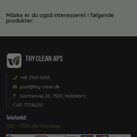
Måske er du også interesseret i følgende
produkter:
THY CLEAN APS
+45 2169 5655
post@thy-clean.dk
Gartnerivej 26, 7500, Holstebro
CVR: 77136215
Telefontid:
9.00 - 13:00 alle hverdage.