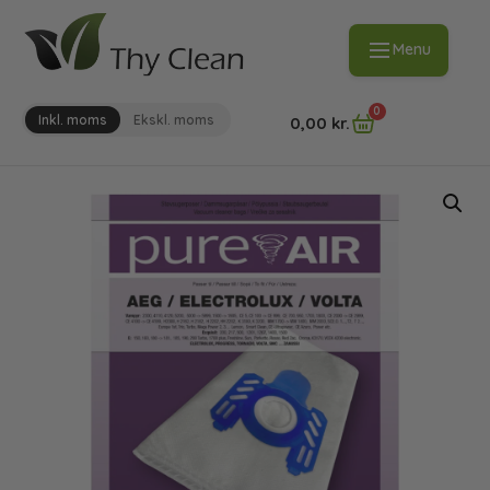
Menu
0
Inkl. moms
Ekskl. moms
0,00
kr.