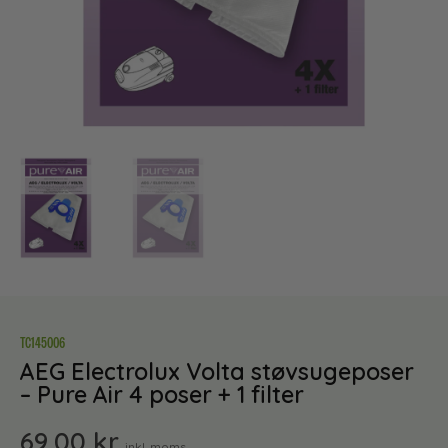
TC145006
AEG Electrolux Volta støvsugeposer
– Pure Air 4 poser + 1 filter
69,00
kr.
inkl. moms