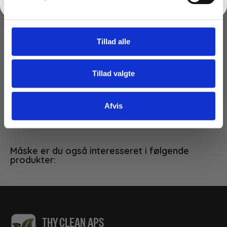
Perfekt til:
Kontorer
Skoler
Tillad alle
Institutioner
Butikker
Receptioner
Tillad valgte
Kantiner
Afvis
Basen findes også til
3 Minatol Style affaldsspande
Måske er du også interesseret i følgende
produkter:
THY CLEAN APS