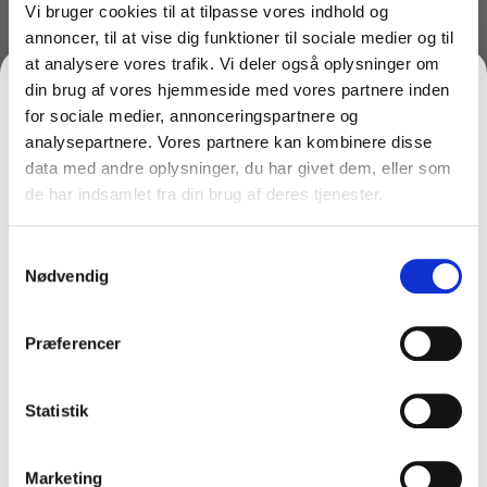
Vi bruger cookies til at tilpasse vores indhold og
Denne
Minatol Style base
gør det muligt at samle
2
annoncer, til at vise dig funktioner til sociale medier og til
affaldsspande
i et flot, stabilt og praktisk
at analysere vores trafik. Vi deler også oplysninger om
affaldssorteringssystem. Basen passer til Minatol Style
din brug af vores hjemmeside med vores partnere inden
20 liters spande og er ideel til professionelle miljøer,
for sociale medier, annonceringspartnere og
hvor orden og tydelig sortering er vigtig.
analysepartnere. Vores partnere kan kombinere disse
data med andre oplysninger, du har givet dem, eller som
Fordele:
de har indsamlet fra din brug af deres tjenester.
FÅ 10% PÅ DIN FØRSTE ORDRE
Passer til
2 Minatol Style affaldsspande
Skaber en
organiseret og overskuelig
Samtykkevalg
Gem den, før den forsvinder!
affaldsstation
Nødvendig
Stabil og robust konstruktion
Email
Kan udvides med
farvede låg
for tydelig
sortering
Præferencer
Kompatibel med
vægbeslag
, hvis systemet
FÅ 10% RABAT
ønskes vægmonteret
Statistik
Elegant og harmonisk design i Minatol-serien
Nej tak
Marketing