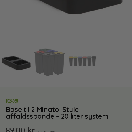
TC24365
Base til 2 Minatol Style
affaldsspande – 20 liter system
89,00
kr.
inkl. moms