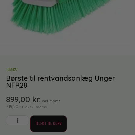
TC51427
Børste til rentvandsanlæg Unger
NFR28
899,00
kr.
inkl. moms
719,20
kr.
ekskl. moms
TILFØJ TIL KURV