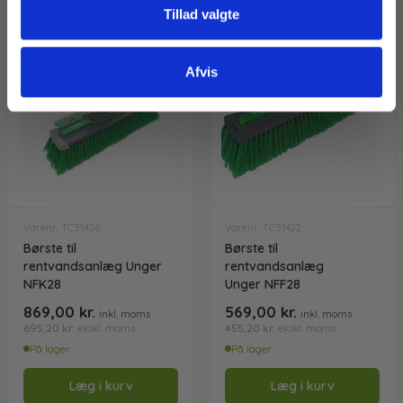
Tillad valgte
Afvis
Varenr: TC51426
Varenr: TC51422
Børste til
Børste til
rentvandsanlæg Unger
rentvandsanlæg
NFK28
Unger NFF28
869,00
kr.
569,00
kr.
inkl. moms
inkl. moms
695,20
kr.
455,20
kr.
ekskl. moms
ekskl. moms
På lager
På lager
Læg i kurv
Læg i kurv