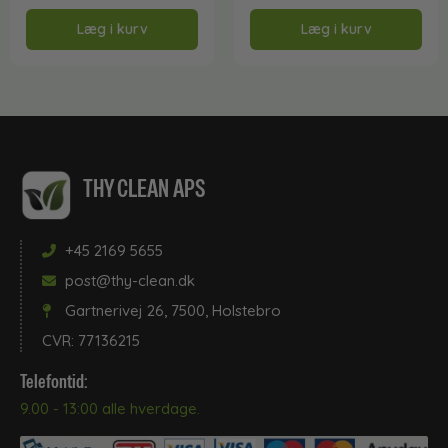
Læg i kurv
Læg i kurv
THY CLEAN APS
+45 2169 5655
post@thy-clean.dk
Gartnerivej 26, 7500, Holstebro
CVR: 77136215
Telefontid:
9.00 - 13:00 alle hverdage.