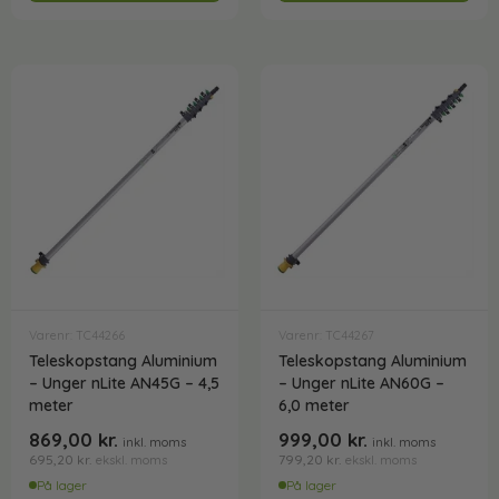
Varenr: TC44266
Varenr: TC44267
Teleskopstang Aluminium
Teleskopstang Aluminium
– Unger nLite AN45G – 4,5
– Unger nLite AN60G –
meter
6,0 meter
869,00
kr.
999,00
kr.
inkl. moms
inkl. moms
695,20
kr.
799,20
kr.
ekskl. moms
ekskl. moms
På lager
På lager