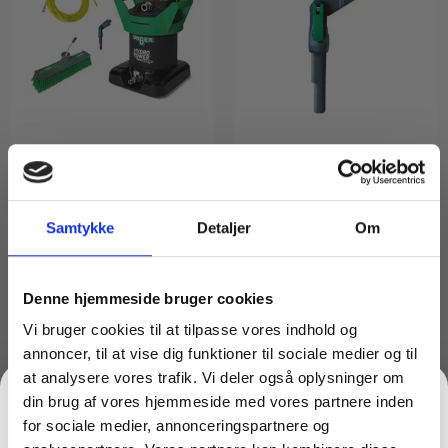
Varenr: TC66241
Varenr: TC51437
Komplet rentvandsanlæg
Forlænger og vinkelled –
til vinduespudsning – 6m
Unger nLite NGC15
Samtykke
Detaljer
Om
aluminiumsstang
269,00
kr.
inkl. moms
5.299,00
kr.
215,20
kr.
ekskl. moms
inkl. moms
4.239,20
kr.
ekskl. moms
På lager
Denne hjemmeside bruger cookies
På lager
Vi bruger cookies til at tilpasse vores indhold og
Læg i kurv
Læg i kurv
annoncer, til at vise dig funktioner til sociale medier og til
at analysere vores trafik. Vi deler også oplysninger om
din brug af vores hjemmeside med vores partnere inden
for sociale medier, annonceringspartnere og