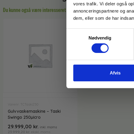
vores trafik. Vi deler også 
Du kunne også være interesseret i…
annonceringspartnere og anal
dem, eller som de har indsaml
Samtykkevalg
Nødvendig
Afvis
Varenr: TCTaski250
Gulvvaskemaskine – Taski
Swingo 250µicro
29.999,00
kr.
inkl. moms
23.999,20
kr.
ekskl. moms