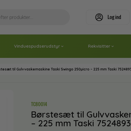
Log ind
Vinduespudserudstyr
Rekvisitter
stesæt til Gulvvaskemaskine Taski Swingo 250µicro – 225 mm Taski 752489
TC80014
Børstesæt til Gulvvaske
– 225 mm Taski 7524893