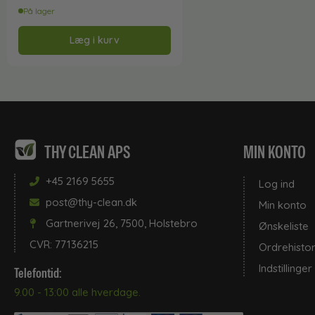
På lager
Læg i kurv
THY CLEAN APS
MIN KONTO
+45 2169 5655
Log ind
post@thy-clean.dk
Min konto
Gartnerivej 26, 7500, Holstebro
Ønskeliste
CVR: 77136215
Ordrehistor
Indstillinger
Telefontid:
9.00 - 13:00 alle hverdage.