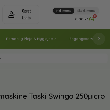
Opret
Inkl. moms
Ekskl. moms
0
konto
0,00
kr.
Personlig Pleje & Hygiejne
Engangsservice & Papi
3
maskine Taski Swingo 250µicro