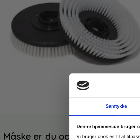
Samtykke
Denne hjemmeside bruger c
Måske er du også interesseret 
Vi bruger cookies til at tilpas