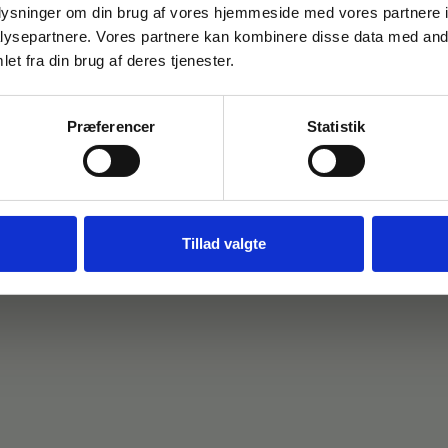
oplysninger om din brug af vores hjemmeside med vores partnere i
Gem den, før den forsvinder!
ysepartnere. Vores partnere kan kombinere disse data med andr
Email
et fra din brug af deres tjenester.
Præferencer
Statistik
FÅ 10% RABAT
Nej tak
Tillad valgte