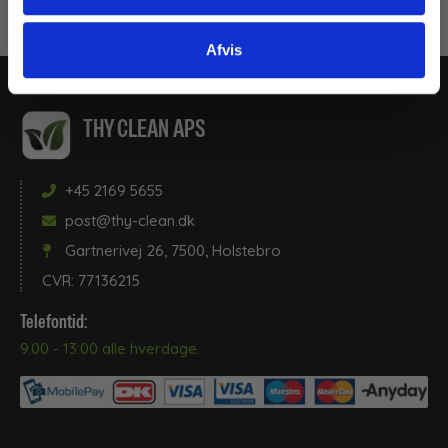
produkter:
Afvis
THY CLEAN APS
+45 2169 5655
post@thy-clean.dk
Gartnerivej 26, 7500, Holstebro
CVR: 77136215
Telefontid:
9.00 - 13:00 alle hverdage.