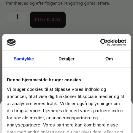
fremhæves og efterfølgende rengøring gøres lettere.
TILFØJ TIL KURV
Lagervare til omgående levering
Samtykke
Detaljer
Om
Produktdokumentation
Denne hjemmeside bruger cookies
Vi bruger cookies til at tilpasse vores indhold og
annoncer, til at vise dig funktioner til sociale medier og til
Sikkerhedsdatablad
at analysere vores trafik. Vi deler også oplysninger om
din brug af vores hjemmeside med vores partnere inden
Download
for sociale medier, annonceringspartnere og
analysepartnere. Vores partnere kan kombinere disse
data med andre oplysninger, du har givet dem, eller som