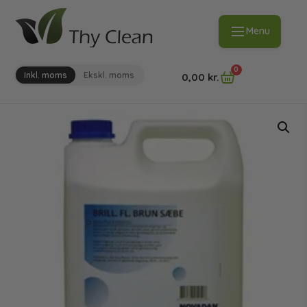
Menu
0
Inkl. moms
Ekskl. moms
0,00
kr.