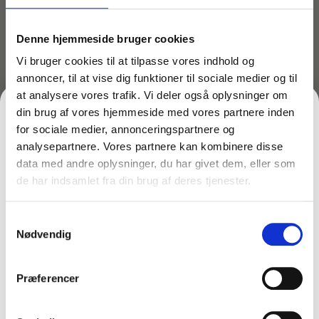
35,60
10+
kr.
Denne hjemmeside bruger cookies
Vi bruger cookies til at tilpasse vores indhold og
annoncer, til at vise dig funktioner til sociale medier og til
at analysere vores trafik. Vi deler også oplysninger om
Lagervare til omgående levering
din brug af vores hjemmeside med vores partnere inden
for sociale medier, annonceringspartnere og
analysepartnere. Vores partnere kan kombinere disse
Materiale: LDPE
data med andre oplysninger, du har givet dem, eller som
Mål: 60 x 140 cm (fals 25 cm)
de har indsamlet fra din brug af deres tjenester.
FÅ 10% PÅ DIN FØRSTE ORDRE
Tykkelse: 40 my
Indhold: 180 liter
Samtykkevalg
Gem den, før den forsvinder!
Mindstebestilling: 10 sække / rulle
Nødvendig
Hel kasse: 10 ruller
Email
Sækken er ikke godkendt til fødevarekontakt.
Præferencer
FÅ 10% RABAT