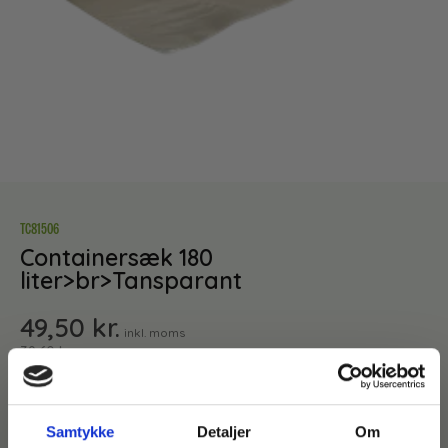
TC81506
Containersæk 180
liter>br>Tansparant
49,50
kr.
inkl. moms
39,60
kr.
ekskl. moms
TILFØJ TIL KURV
Samtykke
Detaljer
Om