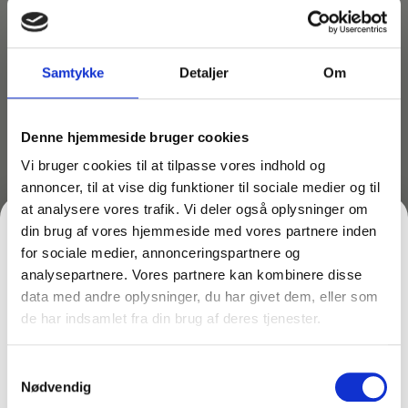
Sikkerhedsdatablad
Samtykke
Detaljer
Om
Download
Denne hjemmeside bruger cookies
Vi bruger cookies til at tilpasse vores indhold og
Opløser hurtigt fedt
annoncer, til at vise dig funktioner til sociale medier og til
Rengører ovn. grill emhætte og ventilationskanaler
at analysere vores trafik. Vi deler også oplysninger om
Perfekt til dybdegående og daglig rengøring
din brug af vores hjemmeside med vores partnere inden
Kan anvendes på aluminiujm
for sociale medier, annonceringspartnere og
Let at anvende
analysepartnere. Vores partnere kan kombinere disse
Ingen værnemidler påkrævet
data med andre oplysninger, du har givet dem, eller som
Fjerner den risiko, der normalt er forbundet ved at
de har indsamlet fra din brug af deres tjenester.
FÅ 10% PÅ DIN FØRSTE ORDRE
arbejde med aggressive affedtningsmidler
Ingen giftige dampe, sikkert for dem der arbejder i
Samtykkevalg
Gem den, før den forsvinder!
nærheden
Nødvendig
Email