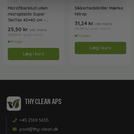
Varenr: TC61424/61433
Varenr: TC601511
Microfiberklud uden
Sikkerhedsbriller Mærke:
microplastic Super
Nitras
TenTax 40×40 cm –
31,24
kr.
inkl. moms
Svanemærket
25,50
kr.
24,99
kr.
ekskl. moms
inkl. moms
20,40
kr.
ekskl. moms
På lager
På lager
Læg i kurv
Læg i kurv
THY CLEAN APS
+45 2169 5655
post@thy-clean.dk