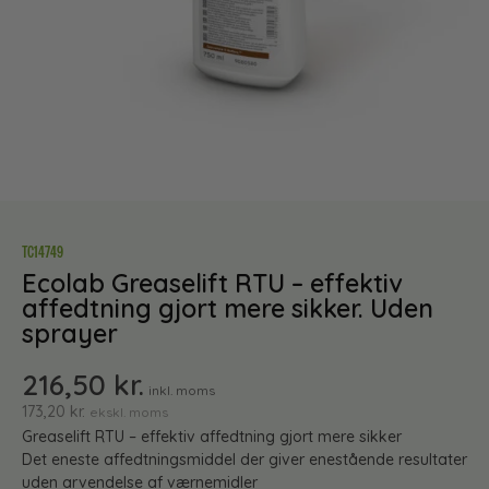
TC14749
Ecolab Greaselift RTU – effektiv
affedtning gjort mere sikker. Uden
sprayer
216,50
kr.
inkl. moms
173,20
kr.
ekskl. moms
Greaselift RTU – effektiv affedtning gjort mere sikker
Det eneste affedtningsmiddel der giver enestående resultater
uden arvendelse af værnemidler