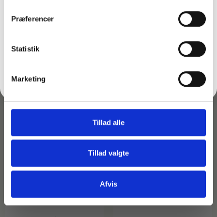
Note:
Ved køb af 3 stk medleveres 1 gratis sprayer.
Præferencer
Ved køb af 1 eller 2 medfølger ingen sprayer.
FÅ 10% RABAT
Statistik
Måske er du også interesseret i følgende
produkter:
Nej tak
Marketing
Du kunne også være interesseret i…
Tillad alle
Tillad valgte
Afvis