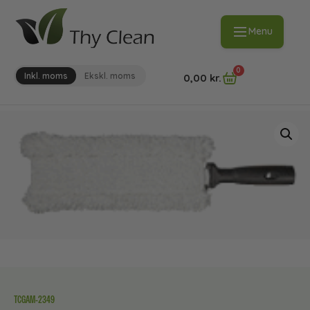
Menu
0
Inkl. moms
Ekskl. moms
0,00
kr.
TCGAM-2349