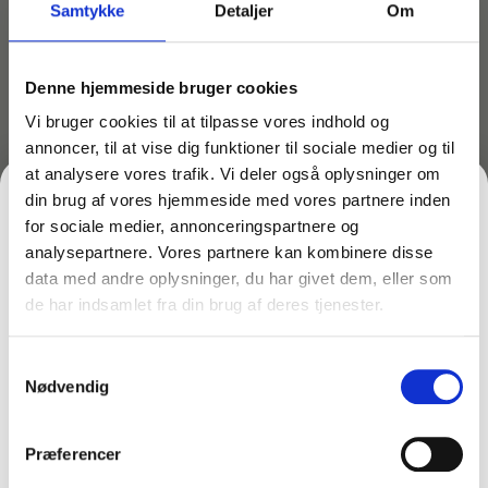
Samtykke
Detaljer
Om
Vaskbar op til 95 grader – brug ikke skyllemiddel
Denne hjemmeside bruger cookies
Måske er du også interesseret i følgende
produkter:
Vi bruger cookies til at tilpasse vores indhold og
annoncer, til at vise dig funktioner til sociale medier og til
Du kunne også være interesseret i…
at analysere vores trafik. Vi deler også oplysninger om
din brug af vores hjemmeside med vores partnere inden
for sociale medier, annonceringspartnere og
analysepartnere. Vores partnere kan kombinere disse
data med andre oplysninger, du har givet dem, eller som
de har indsamlet fra din brug af deres tjenester.
FÅ 10% PÅ DIN FØRSTE ORDRE
Varenr: TCGAM-2402
Samtykkevalg
Mopdel til elementmop –
Gem den, før den forsvinder!
Nødvendig
mikrofiber – Vermop
Email
18392
137,50
kr.
inkl. moms
Præferencer
110,00
kr.
ekskl. moms
På lager