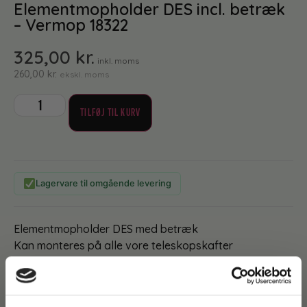
Elementmopholder DES incl. betræk
– Vermop 18322
325,00
kr.
inkl. moms
260,00
kr.
ekskl. moms
TILFØJ TIL KURV
Lagervare til omgående levering
Elementmopholder DES med betræk
Kan monteres på alle vore teleskopskafter
Mål: 39 cm
Den effektive mop kan i forbindelse med et af vore
skafter fjerne støv i alle ønskede højder