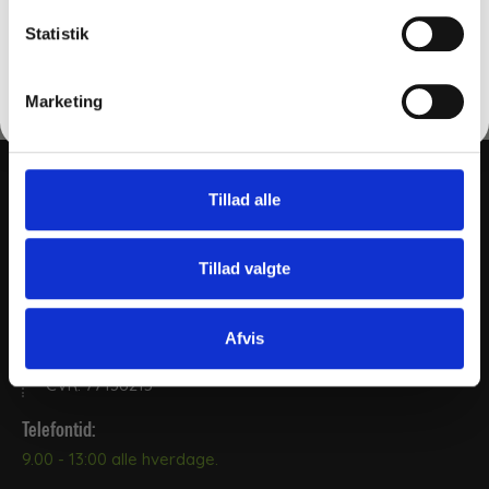
FÅ 10% RABAT
Statistik
Læg i kurv
Nej tak
Marketing
Tillad alle
THY CLEAN APS
Tillad valgte
+45 2169 5655
post@thy-clean.dk
Afvis
Gartnerivej 26, 7500, Holstebro
CVR: 77136215
Telefontid:
9.00 - 13:00 alle hverdage.