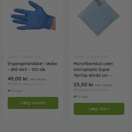
Varenr: TC66340 - vm
Varenr: TC61424/61433
Engangshandsker i æske
Microfiberklud uden
– Blå nitril – 100 stk
microplastic Super
TenTax 40×40 cm –
49,00
kr.
inkl. moms
Svanemærket
25,50
kr.
39,20
kr.
ekskl. moms
inkl. moms
20,40
kr.
ekskl. moms
På lager
På lager
Vælg variant
Læg i kurv