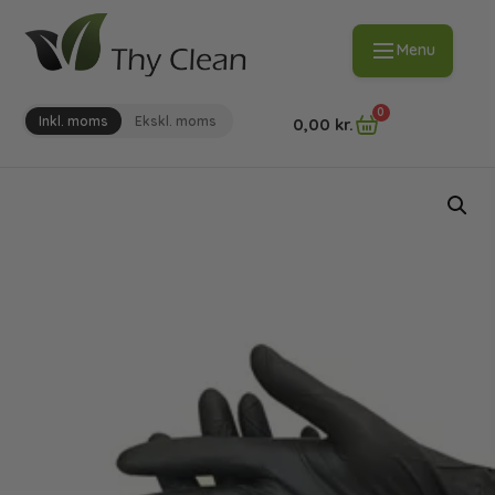
Menu
0
Inkl. moms
Ekskl. moms
0,00
kr.