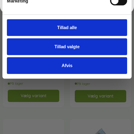
Marketing
Tillad alle
Tillad valgte
Varenr: TC66395vm
Varenr: TC66361-vm
Engangshandsker i æske
Arbejdshandsker Nitras
Vinyl – 100 stk
Flexible Fit
Afvis
44,50
kr.
79,00
kr.
inkl. moms
inkl. moms
35,60
kr.
63,20
kr.
ekskl. moms
ekskl. moms
På lager
På lager
Vælg variant
Vælg variant