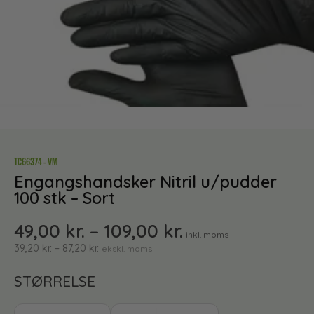
TC66374 - VM
Engangshandsker Nitril u/pudder
100 stk – Sort
49,00
kr.
–
109,00
kr.
inkl. moms
39,20
kr.
–
87,20
kr.
ekskl. moms
STØRRELSE