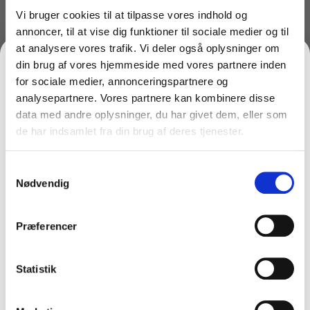
Vi bruger cookies til at tilpasse vores indhold og
annoncer, til at vise dig funktioner til sociale medier og til
at analysere vores trafik. Vi deler også oplysninger om
din brug af vores hjemmeside med vores partnere inden
for sociale medier, annonceringspartnere og
Varenr: TC66411-vm
Varenr: TC66407
Engangshandsker 50 stk
Engangshandsker i plast
analysepartnere. Vores partnere kan kombinere disse
Sort nitril Ekstra stærke
– 100 stk –
data med andre oplysninger, du har givet dem, eller som
Nitras 8330
fødevaregodkendte
de har indsamlet fra din brug af deres tjenester.
FÅ 10% PÅ DIN FØRSTE ORDRE
79,00
kr.
5,50
kr.
inkl. moms
inkl. moms
63,20
kr.
4,40
kr.
ekskl. moms
ekskl. moms
Samtykkevalg
Gem den, før den forsvinder!
På lager
På lager
Nødvendig
Email
Vælg variant
Læg i kurv
Præferencer
FÅ 10% RABAT
Statistik
Nej tak