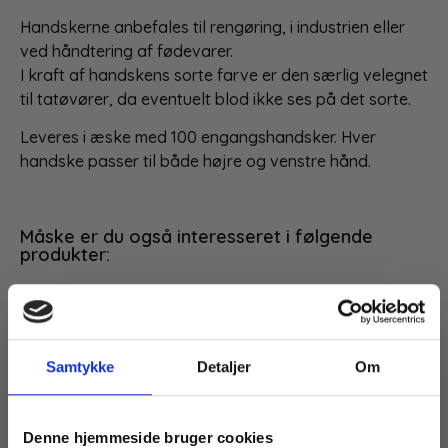
Handskerne anbefales til rengøring, i industrien eller
ved håndtering af fødevarer.
I kraft af handskens sorte farve er den særlig velegnet
til tatøvører, da eventuelt blod ikke ses på det sorte.
Leveres i æske med 100 engangshandsker. Hver
handske passer til både højre og venstre hånd.
Måske er du også interesseret i følgende
produkter:
Du kunne også være interesseret i…
Samtykke
Detaljer
Om
Denne hjemmeside bruger cookies