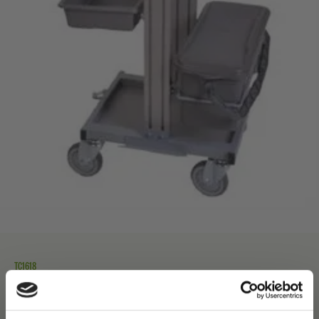
TC1618
Exclusiv 2 spands vogn til klargjorte
mopper med kørehåndtag