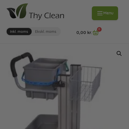
Menu
0
Inkl. moms
Ekskl. moms
0,00
kr.