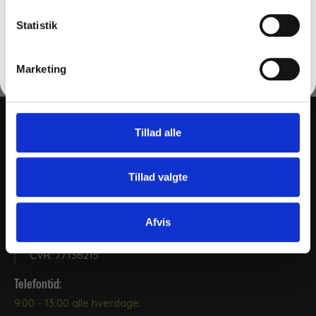
FÅ 10% RABAT
Statistik
Måske er du også interesseret i følgende
produkter:
Nej tak
Marketing
Tillad alle
THY CLEAN APS
Tillad valgte
+45 2169 5655
post@thy-clean.dk
Afvis
Gartnerivej 26, 7500, Holstebro
CVR: 77136215
Telefontid:
9.00 - 13:00 alle hverdage.