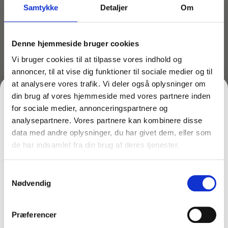
Samtykke
Detaljer
Om
4.487,50
kr.
inkl. moms
3.590,00
kr.
ekskl. moms
Vognen er opbygget med profilrammer der gør at udstyret
Denne hjemmeside bruger cookies
kan højdejusteres
Vognen er udstyret med spand til klargøring af mopper og 1
Vi bruger cookies til at tilpasse vores indhold og
bakke til snavsede mopper
annoncer, til at vise dig funktioner til sociale medier og til
at analysere vores trafik. Vi deler også oplysninger om
Mål: 65 x 56 x 115 cm
din brug af vores hjemmeside med vores partnere inden
Vægt: 19,5 kg
for sociale medier, annonceringspartnere og
analysepartnere. Vores partnere kan kombinere disse
TILFØJ TIL KURV
data med andre oplysninger, du har givet dem, eller som
de har indsamlet fra din brug af deres tjenester.
FÅ 10% PÅ DIN FØRSTE ORDRE
Samtykkevalg
Gem den, før den forsvinder!
Lagervare til omgående levering
Nødvendig
Email
Justering af højde eller placering af udstyret sker blot
Præferencer
med en umbraconøgle