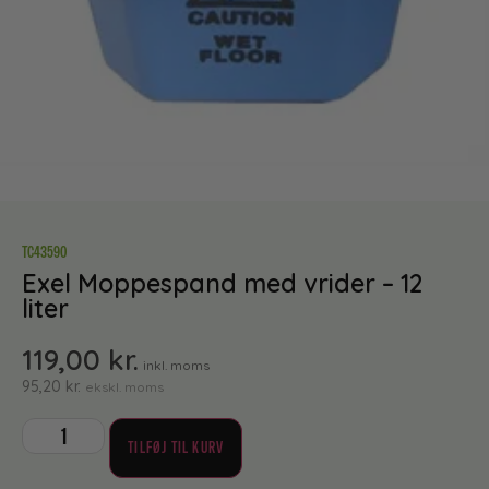
TC43590
Exel Moppespand med vrider – 12
liter
119,00
kr.
inkl. moms
95,20
kr.
ekskl. moms
TILFØJ TIL KURV