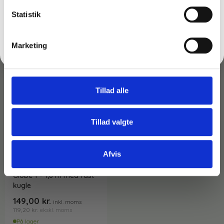
FÅ 10% RABAT
Statistik
Nej tak
Marketing
Tillad alle
Tillad valgte
Afvis
Varenr: TC44211
Teleskopskaft Ergo
Globe 1 – 1,8 m med fast
kugle
149,00
kr.
inkl. moms
119,20
kr.
ekskl. moms
På lager