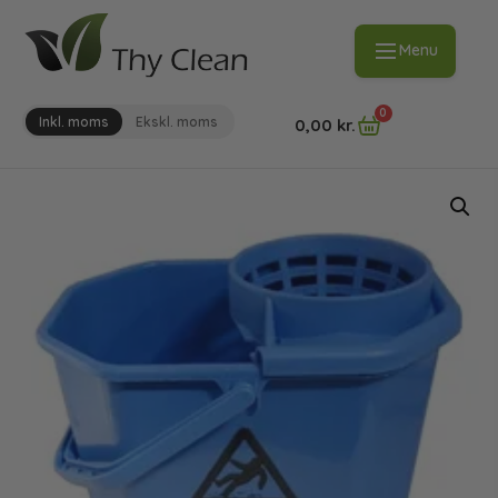
Menu
0
Inkl. moms
Ekskl. moms
0,00
kr.