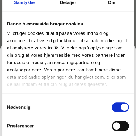
Samtykke
Detaljer
Om
Denne hjemmeside bruger cookies
Vi bruger cookies til at tilpasse vores indhold og
annoncer, til at vise dig funktioner til sociale medier og til
at analysere vores trafik. Vi deler også oplysninger om
din brug af vores hjemmeside med vores partnere inden
for sociale medier, annonceringspartnere og
analysepartnere. Vores partnere kan kombinere disse
data med andre oplysninger, du har givet dem, eller som
Varenr: TC43559
Varenr: TC44211
de har indsamlet fra din brug af deres tjenester.
FÅ 10% PÅ DIN FØRSTE ORDRE
Minimoppe 220 gram
Teleskopskaft Ergo
med universal kobling til
Globe 1 – 1,8 m med fast
standard skafter
kugle
Samtykkevalg
Gem den, før den forsvinder!
38,75
kr.
149,00
kr.
Nødvendig
inkl. moms
inkl. moms
Email
31,00
kr.
119,20
kr.
ekskl. moms
ekskl. moms
På lager
På lager
Præferencer
Læg i kurv
Læg i kurv