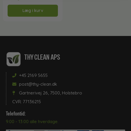
Læg i kurv
THY CLEAN APS
+45 2169 5655
post@thy-clean.dk
Gartnerivej 26, 7500, Holstebro
CVR: 77136215
Telefontid:
9.00 - 13:00 alle hverdage.