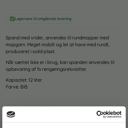
Lagervare til omgående levering
Spand med vrider, anvendes til rundmopper med
mopgarn. Meget mobilt og let at have med rundt,
produceret i solid plast.
Når sættet ikke er i brug, kan spanden anvendes til
opbevaring af fx rengøringsrekvisitter.
Kapacitet: 12 liter
Farve: Blå
Måske er du også interesseret i følgende
produkter:
Du kunne også være interesseret i…