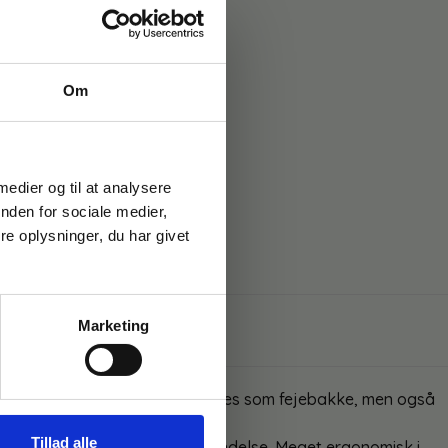
Om
 medier og til at analysere
nden for sociale medier,
e oplysninger, du har givet
Marketing
solid at det ikke blot kan anvendes som fejebakke, men også
Tillad alle
 derfor meget universel i anvendelse. Meget ergonomisk i