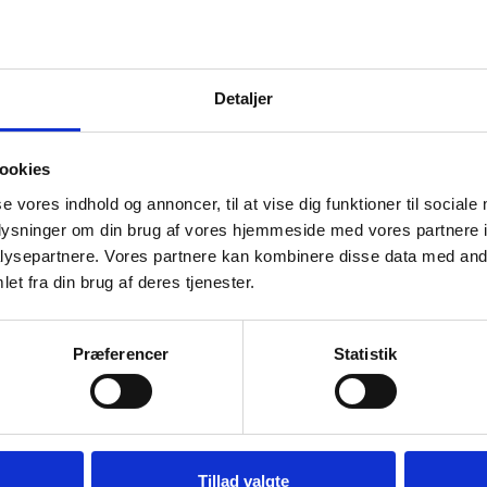
66,00
kr.
ekskl. moms
FARVE
Detaljer
Blå
Rød
ookies
FÅ 10% PÅ DIN FØRSTE ORDRE
se vores indhold og annoncer, til at vise dig funktioner til sociale
oplysninger om din brug af vores hjemmeside med vores partnere i
Gem den, før den forsvinder!
TILFØJ TIL KURV
ysepartnere. Vores partnere kan kombinere disse data med andr
Email
et fra din brug af deres tjenester.
Præferencer
Statistik
Lagervare til omgående levering
FÅ 10% RABAT
Fejebakke i ekstra kraftig plast. Faktisk så 
Nej tak
som håndskovl.
Tillad valgte
Fejebladet slutter helt tæt mod overfladen og