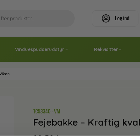
Log ind
Vinduespudserudstyr
Rekvisitter
 Vikan
TC53340 - VM
Fejebakke – Kraftig kval
82,50
kr.
inkl. moms