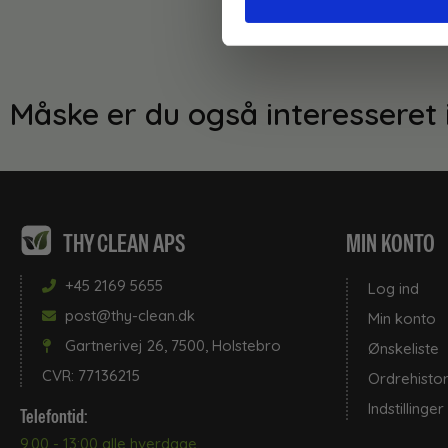
Måske er du også interesseret 
THY CLEAN APS
MIN KONTO
+45 2169 5655
Log ind
post@thy-clean.dk
Min konto
Gartnerivej 26, 7500, Holstebro
Ønskeliste
CVR: 77136215
Ordrehistor
Indstillinger
Telefontid:
9.00 - 13:00 alle hverdage.