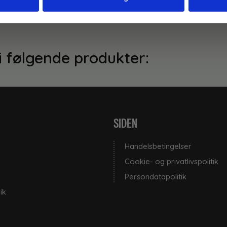
brug og med mulighed for ophængning.
i følgende produkter:
SIDEN
Handelsbetingelser
Cookie- og privatlivspolitik
Persondatapolitik
ik