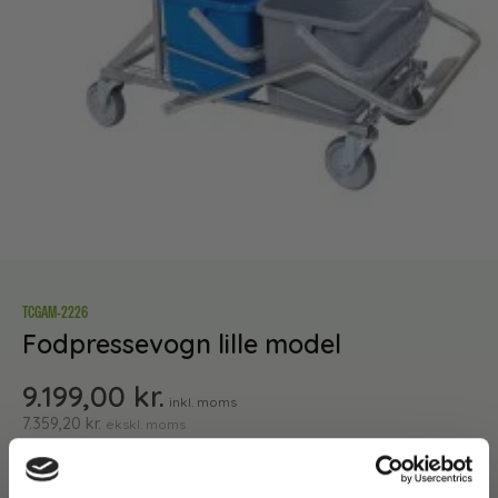
TCGAM-2226
Fodpressevogn lille model
9.199,00
kr.
inkl. moms
7.359,20
kr.
ekskl. moms
Gulvvaskevogn med fodbetjent presse
Gulvvaskevogn med 2 spande så man har en spand til rent
vand med rengøringsmiddel og en spand til snavset vand