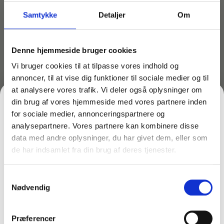
Den effektive presse sikrer en god optørring
Samtykke
Detaljer
Om
– et kvalitetsprodukt fra Tina Trolleys
TILFØJ TIL KURV
Denne hjemmeside bruger cookies
Vi bruger cookies til at tilpasse vores indhold og
annoncer, til at vise dig funktioner til sociale medier og til
at analysere vores trafik. Vi deler også oplysninger om
Lagervare til omgående levering
din brug af vores hjemmeside med vores partnere inden
for sociale medier, annonceringspartnere og
analysepartnere. Vores partnere kan kombinere disse
En ergonomisk rigtig vogn til effektiv gulvvask
data med andre oplysninger, du har givet dem, eller som
Leveres komplet med fodbetjent presse
de har indsamlet fra din brug af deres tjenester.
FÅ 10% PÅ DIN FØRSTE ORDRE
Regulerbar styr
Spandeholder med 2 stk. inventarspande
Samtykkevalg
Gem den, før den forsvinder!
Sækkeholder til 60 liter
Nødvendig
Lille trådkurv med beslag
Email
Mopholder til bundramme
Spand 22 liter blå og spand 22 liter grå
Præferencer