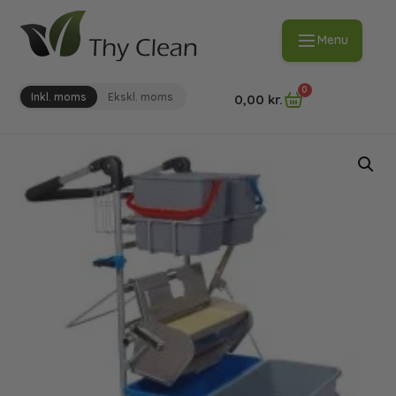
Menu
0
Inkl. moms
Ekskl. moms
0,00
kr.