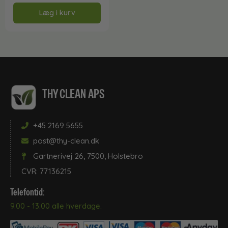
Læg i kurv
THY CLEAN APS
+45 2169 5655
post@thy-clean.dk
Gartnerivej 26, 7500, Holstebro
CVR: 77136215
Telefontid:
9.00 - 13:00 alle hverdage.