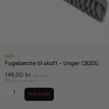
TC51736
Fugebørste til skaft – Unger CB20G
149,00
kr.
inkl. moms
119,20
kr.
ekskl. moms
TILFØJ TIL KURV