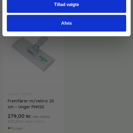
Tillad valgte
Afvis
Varenr: TC41531
Fremfører m/velcro 20
cm – Unger PHH20
279,00
kr.
inkl. moms
223,20
kr.
ekskl. moms
På lager