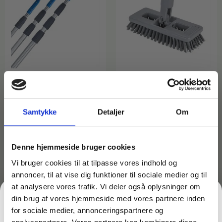
Varenr: TC65344-vm
Varenr: TC51738
Ekstra lange
Kantbørste til skaft –
Samtykke
Detaljer
Om
teleskopstænger Mærke:
Unger SB20G
Lewi
169,00
kr.
inkl. moms
1.149,00
kr.
–
135,20
kr.
ekskl. moms
Denne hjemmeside bruger cookies
2.399,00
kr.
På lager
inkl. moms
919,20
kr.
–
1.919,20
kr.
ekskl.
Vi bruger cookies til at tilpasse vores indhold og
moms
Læg i kurv
annoncer, til at vise dig funktioner til sociale medier og til
På lager
at analysere vores trafik. Vi deler også oplysninger om
Vælg variant
din brug af vores hjemmeside med vores partnere inden
for sociale medier, annonceringspartnere og