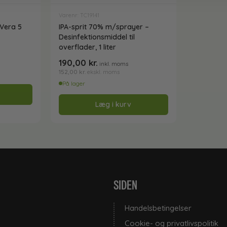
Varenr: TC19141
Vera 5
IPA-sprit 70% m/sprayer –
Desinfektionsmiddel til
overflader, 1 liter
190,00
kr.
inkl. moms
152,00
kr.
ekskl. moms
På lager
Læg i kurv
SIDEN
Handelsbetingelser
Cookie- og privatlivspolitik