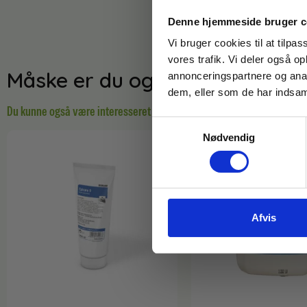
Denne hjemmeside bruger c
Vi bruger cookies til at tilpas
vores trafik. Vi deler også 
Måske er du også interesseret 
annonceringspartnere og anal
dem, eller som de har indsaml
Du kunne også være interesseret i…
Samtykkevalg
Nødvendig
Afvis