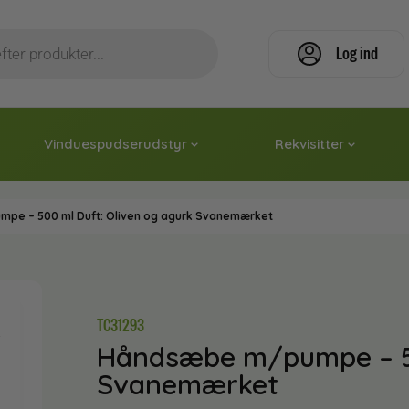
Log ind
Vinduespudserudstyr
Rekvisitter
pe – 500 ml Duft: Oliven og agurk Svanemærket
TC31293
Håndsæbe m/pumpe – 50
Svanemærket