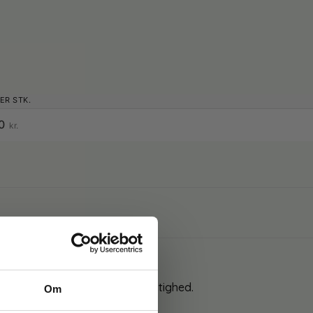
00
kr.
enserflaske med håndpumpe.
ligeholder hudens naturlige fugtighed.
Om