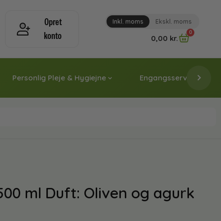
Opret
Inkl. moms
Ekskl. moms
0
konto
0,00
kr.
Personlig Pleje & Hygiejne
Engangsservice & Papi
0 ml Duft: Oliven og agurk