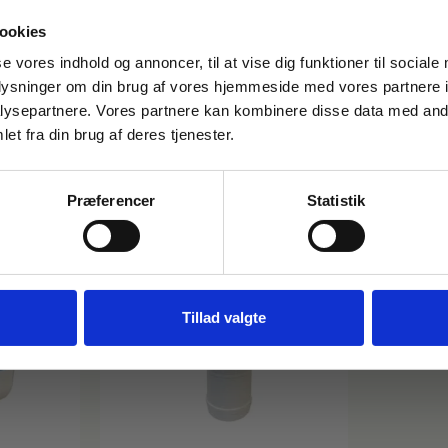
Ikke tilsat farve.
Duft af oliven og agurk.
ookies
FÅ 10% PÅ DIN FØRSTE ORDRE
se vores indhold og annoncer, til at vise dig funktioner til sociale
oplysninger om din brug af vores hjemmeside med vores partnere i
Gem den, før den forsvinder!
i følgende produkter:
ysepartnere. Vores partnere kan kombinere disse data med andr
Email
et fra din brug af deres tjenester.
Præferencer
Statistik
FÅ 10% RABAT
Nej tak
Tillad valgte