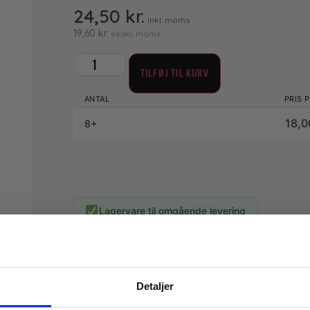
24,50
kr.
inkl. moms
19,60
kr.
ekskl. moms
TILFØJ TIL KURV
18,
8+
Lagervare til omgående levering
Svanemærket cremesæbe. Leveres i lille disp
Velegnet til hyppig vask, da den samtidig ved
Detaljer