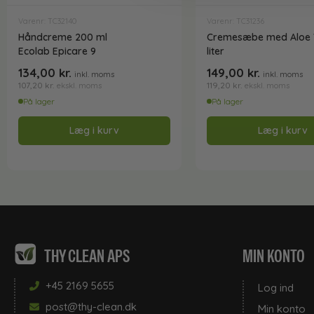
Varenr: TC32140
Varenr: TC31236
Håndcreme 200 ml
Cremesæbe med Aloe 
Ecolab Epicare 9
liter
134,00
kr.
149,00
kr.
inkl. moms
inkl. moms
107,20
kr.
119,20
kr.
ekskl. moms
ekskl. moms
På lager
På lager
Læg i kurv
Læg i kurv
THY CLEAN APS
MIN KONTO
+45 2169 5655
Log ind
post@thy-clean.dk
Min konto