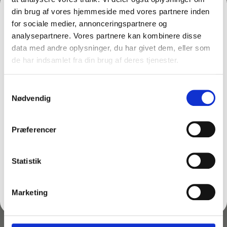
Læg i kurv
din brug af vores hjemmeside med vores partnere inden
for sociale medier, annonceringspartnere og
analysepartnere. Vores partnere kan kombinere disse
data med andre oplysninger, du har givet dem, eller som
de har indsamlet fra din brug af deres tjenester.
FÅ 10% PÅ DIN FØRSTE ORDRE
Samtykkevalg
Gem den, før den forsvinder!
Nødvendig
Email
Præferencer
FÅ 10% RABAT
Statistik
Varenr: TC84852
Varenr: TC65520 - vm
Knivblade til håndskraber
Vinduessæbe – Inden- og
Kulstofstål
udendørs
Nej tak
Marketing
Unger TR100
62,00
kr.
–
Pakke med 25 stk.
96,00
kr.
268,75
kr.
inkl. moms
inkl. moms
76,80
kr.
ekskl. moms
49,60
kr.
–
215,00
kr.
ekskl.