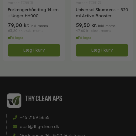
Varenr: TC55131
Varenr: TC15193
Forlængerhåndtag 14 cm
Universal Skumrens – 520
– Unger HH000
ml Activa Booster
79,00
kr.
59,50
kr.
inkl. moms
inkl. moms
63,20
kr.
47,60
kr.
ekskl. moms
ekskl. moms
På lager
På lager
Læg i kurv
Læg i kurv
THY CLEAN APS
+45 2169 5655
post@thy-clean.dk
Gartnerivej 26, 7500, Holstebro