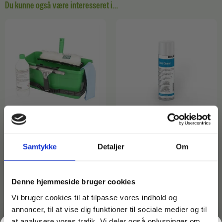
Du kunne også være interesseret i…
Varenr: TC43231
Varenr: TC15190
Samtykke
Detaljer
Om
Komplet sæt til
Skumrens – Ecolab Spray
vinduespudsning | 25cm
Cleaner – 500 ml
Unger
111,50
kr.
inkl. moms
Denne hjemmeside bruger cookies
449,00
kr.
89,20
kr.
ekskl. moms
inkl. moms
359,20
kr.
ekskl. moms
På lager
Vi bruger cookies til at tilpasse vores indhold og
På lager
annoncer, til at vise dig funktioner til sociale medier og til
Læg i kurv
at analysere vores trafik. Vi deler også oplysninger om