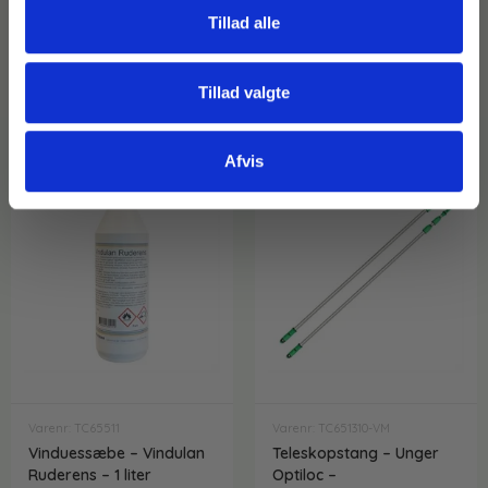
moms
På lager
Tillad alle
På lager
Læg i kurv
Vælg variant
Tillad valgte
Afvis
Varenr: TC65511
Varenr: TC651310-VM
Vinduessæbe – Vindulan
Teleskopstang – Unger
Ruderens – 1 liter
Optiloc –