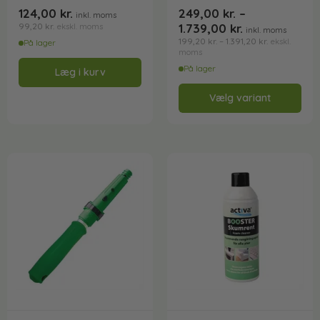
124,00
kr.
249,00
kr.
–
inkl. moms
99,20
kr.
1.739,00
kr.
ekskl. moms
inkl. moms
199,20
kr.
–
1.391,20
kr.
ekskl.
På lager
moms
På lager
Læg i kurv
Vælg variant