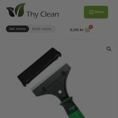
Menu
0
Inkl. moms
Ekskl. moms
0,00
kr.