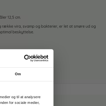
åler 12,5 cm.
ække vira, svamp og bakterier, er let at smøre ud og
optimal beskyttelse.
Om
kr.
 medier og til at analysere
nden for sociale medier,