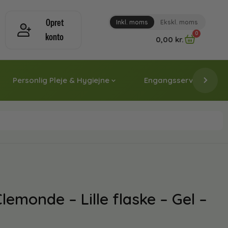
Opret
Inkl. moms
Ekskl. moms
0
konto
0,00
kr.
Personlig Pleje & Hygiejne
Engangsservice & Papi
lemonde – Lille flaske – Gel –