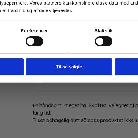
ysepartnere. Vores partnere kan kombinere disse data med andr
Email
et fra din brug af deres tjenester.
Lagervare til omgående levering
Præferencer
Statistik
FÅ 10% RABAT
Produktdokumentation
Nej tak
Tillad valgte
Sikkerhedsdatablad
En håndsprit i meget høj kvalitet, velegnet til 
lang tid.
Tilsat behagelig duft således produktet ikke lu