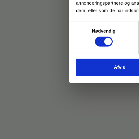
annonceringspartnere og anal
dem, eller som de har indsaml
Samtykkevalg
Nødvendig
Afvis