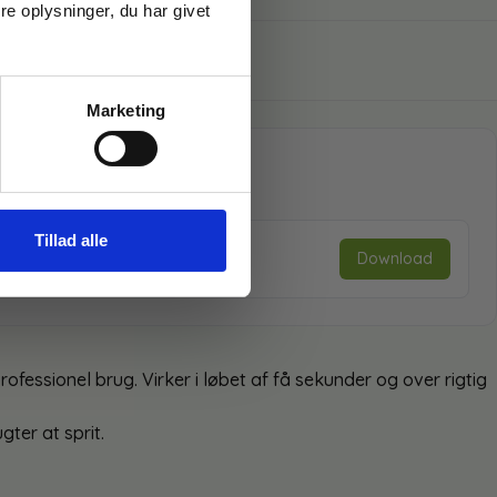
e oplysninger, du har givet
Marketing
Tillad alle
Download
professionel brug. Virker i løbet af få sekunder og over rigtig
gter at sprit.