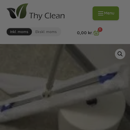
Menu
0
Inkl. moms
Ekskl. moms
0,00
kr.