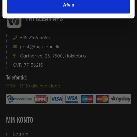
Afvis
THY CLEAN APS
+45 2169 5655
post@thy-clean.dk
Gartnerivej 26, 7500, Holstebro
CVR: 77136215
Telefontid:
9.00 - 13:00 alle hverdage.
MIN KONTO
Log ind