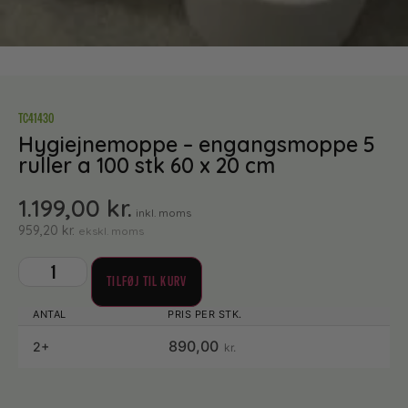
TC41430
Hygiejnemoppe – engangsmoppe 5
ruller a 100 stk 60 x 20 cm
1.199,00
kr.
inkl. moms
959,20
kr.
ekskl. moms
TILFØJ TIL KURV
890,00
2+
kr.