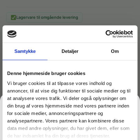
Lagervare til omgående levering
Hygiejnemoppe bredde 20 cm, længde 60 cm
5 ruller pr. sæk
Samtykke
Detaljer
Om
100 stk. pr. rulle
Bedre miljømæssig effekt end flergangsmoppe.
Pakning 100 moppe pr. rulle. 5 ruller pr. sæk
Denne hjemmeside bruger cookies
Vi bruger cookies til at tilpasse vores indhold og
Måske er du også interesseret i følgende
annoncer, til at vise dig funktioner til sociale medier og til
produkter:
at analysere vores trafik. Vi deler også oplysninger om
din brug af vores hjemmeside med vores partnere inden
Du kunne også være interesseret i…
for sociale medier, annonceringspartnere og
analysepartnere. Vores partnere kan kombinere disse
data med andre oplysninger, du har givet dem, eller som
de har indsamlet fra din brug af deres tjenester.
FÅ 10% PÅ DIN FØRSTE ORDRE