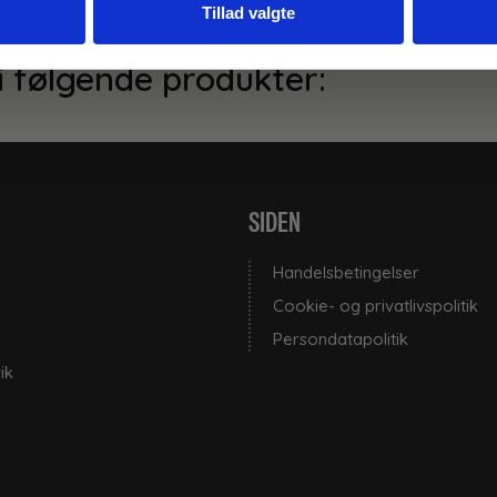
Tillad valgte
i følgende produkter:
SIDEN
Handelsbetingelser
Cookie- og privatlivspolitik
Persondatapolitik
ik