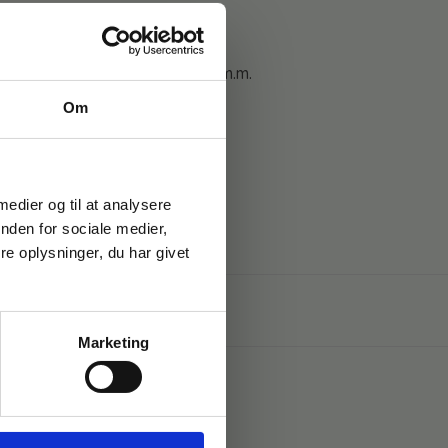
f plads til rengøringsmidler m.m.
Om
 medier og til at analysere
nden for sociale medier,
e oplysninger, du har givet
Marketing
dtag