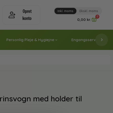
Opret
Inkl. moms
Ekskl. moms
0
konto
0,00
kr.
Personlig Pleje & Hygiejne
Engangsservice & Papi
insvogn med holder til