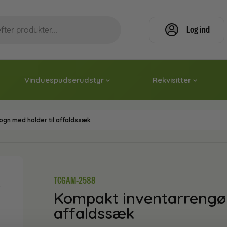
Log ind
Vinduespudserudstyr
Rekvisitter
gn med holder til affaldssæk
TCGAM-2588
Kompakt inventarrengør
affaldssæk