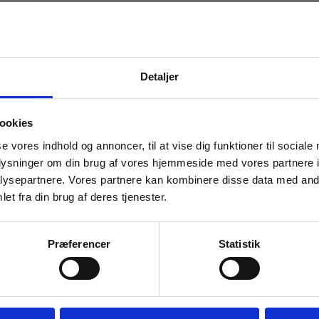
3.531,25
kr.
inkl. moms
2.825,00
kr.
ekskl. moms
Kompakt inventarrengøringsvogn med masser a
Mål:
Detaljer
længde 65 cm, bredde 37 cm, højde 103 cm
Vægt 13 kg
ookies
FÅ 10% PÅ DIN FØRSTE ORDRE
TILFØJ TIL KURV
se vores indhold og annoncer, til at vise dig funktioner til sociale
oplysninger om din brug af vores hjemmeside med vores partnere i
Gem den, før den forsvinder!
ysepartnere. Vores partnere kan kombinere disse data med andr
Email
et fra din brug af deres tjenester.
Lagervare til omgående levering
Præferencer
Statistik
FÅ 10% RABAT
Kompakt rengøringsvogn med justerbar hån
2 x 6 liter spande
2 plastbakker
Nej tak