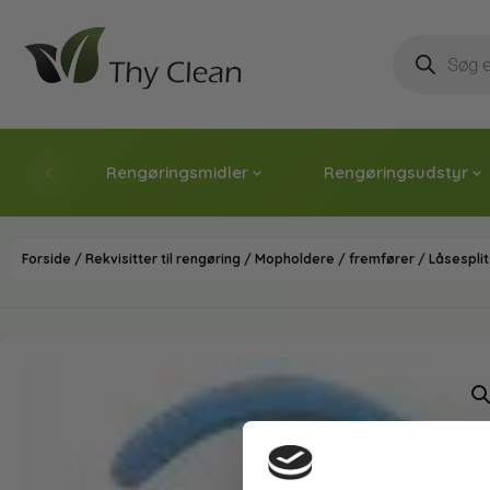
Rengøringsmidler
Rengøringsudstyr
Forside
/
Rekvisitter til rengøring
/
Mopholdere / fremfører
/ Låsesplit