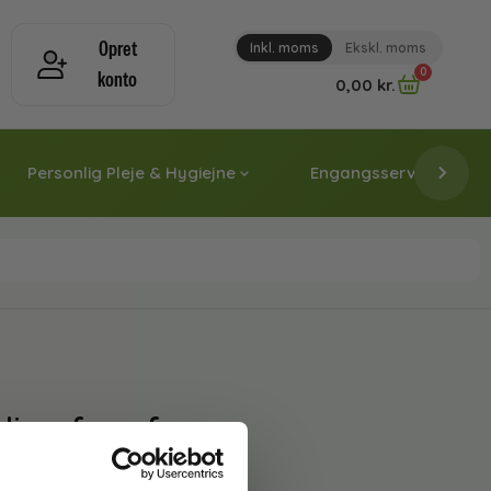
Opret
Inkl. moms
Ekskl. moms
0
konto
0,00
kr.
Personlig Pleje & Hygiejne
Engangsservice & Papi
obling fremfører