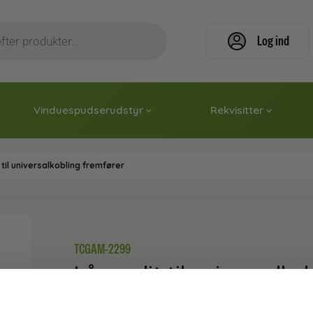
Log ind
Vinduespudserudstyr
Rekvisitter
 til universalkobling fremfører
TCGAM-2299
Låsesplit til universalk
37,44
kr.
inkl. moms