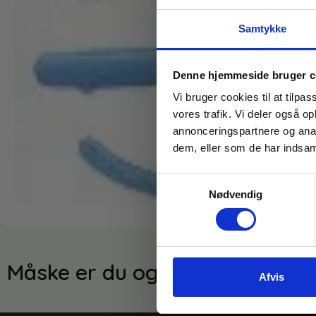
Samtykke
Denne hjemmeside bruger c
Vi bruger cookies til at tilpas
vores trafik. Vi deler også 
annonceringspartnere og anal
dem, eller som de har indsaml
Samtykkevalg
Nødvendig
Måske er du også interesseret 
Afvis