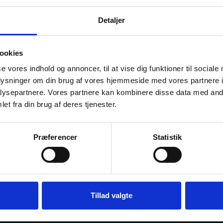
29,95
kr.
ekskl. moms
Detaljer
Låsesplit til universalkobling på fremførere
TILFØJ TIL KURV
ookies
FÅ 10% PÅ DIN FØRSTE ORDRE
se vores indhold og annoncer, til at vise dig funktioner til sociale
oplysninger om din brug af vores hjemmeside med vores partnere i
Gem den, før den forsvinder!
ysepartnere. Vores partnere kan kombinere disse data med andr
Email
Lagervare til omgående levering
et fra din brug af deres tjenester.
Præferencer
Statistik
FÅ 10% RABAT
Nej tak
i følgende produkter:
Tillad valgte