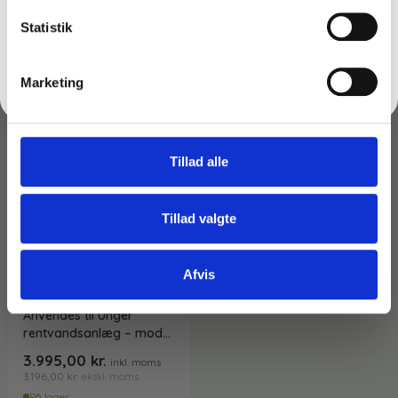
produkter:
FÅ 10% RABAT
Statistik
Du kunne også være interesseret i…
Nej tak
Marketing
Tillad alle
Tillad valgte
Afvis
Varenr: TC66885
Kørevogn m/hjul –
Anvendes til Unger
rentvandsanlæg – model
DICRT
3.995,00
kr.
inkl. moms
3.196,00
kr.
ekskl. moms
På lager