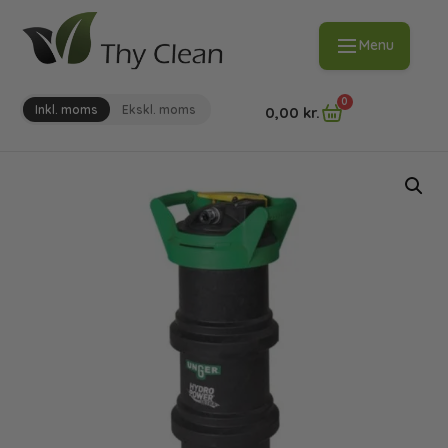
Menu
0
Inkl. moms
Ekskl. moms
0,00
kr.