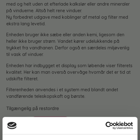
med og helt uden at efterlade kalkslør eller andre mineraler
på vinduerne. Altså helt rene vinduer.
Ny forbedret udgave med koblinger af metal og filter med
ekstra lang levetid.
Enheden bruger ikke sæbe eller anden kemi, ligesom den
heller ikke bruger strøm. Vandet kører udelukkende på
trykket fra vandhanen. Derfor også en særdeles miljøvenlig
til vask af vinduer.
Enheden har indbygget et display som løbende viser filterets
kvalitet. Her kan man overså overvåge hvornår det er tid at
udskifte filteret.
Filterenheden anvendes i et system med blandt andet
vandførende teleskopskaft og børste.
Tilgængelig på restordre
TILFØJ TIL KURV