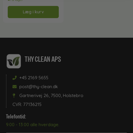
Læg i kurv
THY CLEAN APS
+45 2169 5655
post@thy-clean.dk
Gartnerivej 26, 7500, Holstebro
CVR: 77136215
Telefontid:
9.00 - 13:00 alle hverdage.