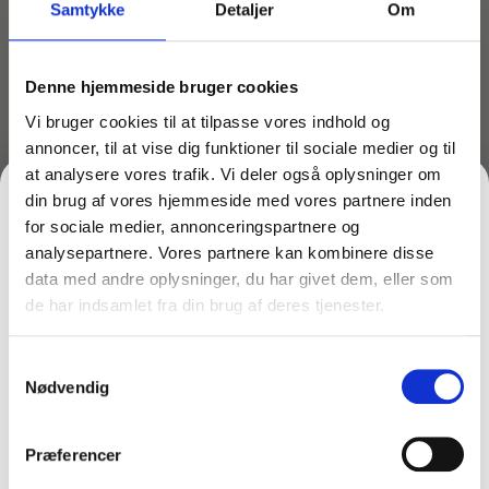
Samtykke
Detaljer
Om
Grundet stor efterspørgsel er vores rentvandsanlæg
udsolgt – levering op til 14 dage. Vi sender så snart de er på
Denne hjemmeside bruger cookies
lager igen
Vi bruger cookies til at tilpasse vores indhold og
annoncer, til at vise dig funktioner til sociale medier og til
Et system med denne filterenhed anbefales til
at analysere vores trafik. Vi deler også oplysninger om
professionelle vinduespudsere eller andre med særlig
din brug af vores hjemmeside med vores partnere inden
stort behov.
for sociale medier, annonceringspartnere og
Enheden har hele 3 filtre hvilket giver en relativ
analysepartnere. Vores partnere kan kombinere disse
længere levetid end 3 enkelte. Altså en relativ længere
data med andre oplysninger, du har givet dem, eller som
levetid.
de har indsamlet fra din brug af deres tjenester.
FÅ 10% PÅ DIN FØRSTE ORDRE
Leveres med 3 filtre i sæt af typen Unger DIUB3.
Samtykkevalg
Gem den, før den forsvinder!
Nødvendig
Mål: 30 x 31, højde: 77 cm.
Email
Præferencer
Måske er du også interesseret i følgende