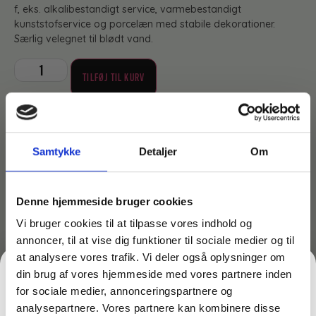
f, eks. alkalibestandigt service, varmebestandigt
kunststofservice og porcelæn med stabile dekorationer.
Særlig velegnet til blødt vand.
TILFØJ TIL KURV
375,00
3+
kr.
Samtykke
Detaljer
Om
Denne hjemmeside bruger cookies
Lagervare til omgående levering
Vi bruger cookies til at tilpasse vores indhold og
annoncer, til at vise dig funktioner til sociale medier og til
at analysere vores trafik. Vi deler også oplysninger om
din brug af vores hjemmeside med vores partnere inden
Produktdokumentation
for sociale medier, annonceringspartnere og
analysepartnere. Vores partnere kan kombinere disse