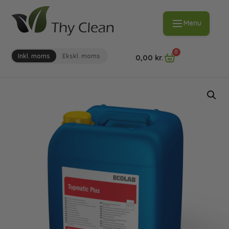
Menu
0
Inkl. moms
Ekskl. moms
0,00
kr.