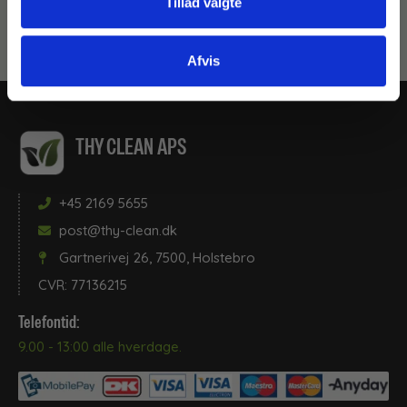
Tillad valgte
Måske er du også interesseret i følgende
produkter:
Afvis
THY CLEAN APS
+45 2169 5655
post@thy-clean.dk
Gartnerivej 26, 7500, Holstebro
CVR: 77136215
Telefontid:
9.00 - 13:00 alle hverdage.