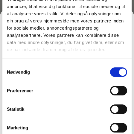
annoncer, til at vise dig funktioner til sociale medier og til
Grundet microfiberens særlige struktur, er det sjældent
at analysere vores trafik. Vi deler også oplysninger om
nødvendig også at anvende rengøringsmidler. I de
din brug af vores hjemmeside med vores partnere inden
fleste tilfælde kan man spare rengøringsmidlerne og
for sociale medier, annonceringspartnere og
blot anvende vand. Herved skånes også miljøet.
analysepartnere. Vores partnere kan kombinere disse
En klud i absolut højeste kvalitet og som kan
data med andre oplysninger, du har givet dem, eller som
maskinvaskes op til 500 gange.
de har indsamlet fra din brug af deres tjenester.
FÅ 10% PÅ DIN FØRSTE ORDRE
Samtykkevalg
Måske er du også interesseret i følgende
Gem den, før den forsvinder!
produkter:
Nødvendig
Email
Du kunne også være interesseret i…
Præferencer
FÅ 10% RABAT
Statistik
Nej tak
Marketing