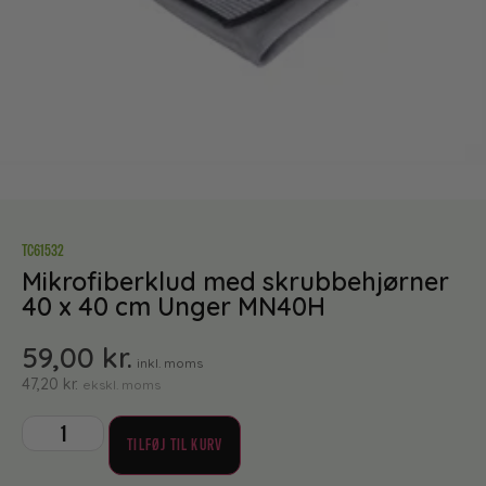
TC61532
Mikrofiberklud med skrubbehjørner
40 x 40 cm Unger MN40H
59,00
kr.
inkl. moms
47,20
kr.
ekskl. moms
TILFØJ TIL KURV