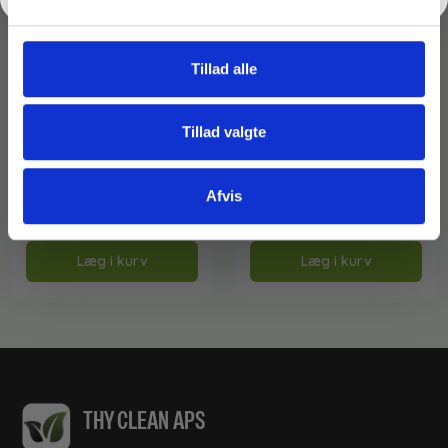
Tillad alle
Varenr: TC68849
Varenr: TC65528
Glasrens m/sprayer –
Glasrens t/genfyldning –
Tillad valgte
Polisyn – 500 ml.
Polisyn – 1000 ml.
39,50
kr.
39,50
kr.
inkl. moms
inkl. moms
Afvis
31,60
kr.
31,60
kr.
ekskl. moms
ekskl. moms
På lager
På lager
Læg i kurv
Læg i kurv
THY CLEAN APS