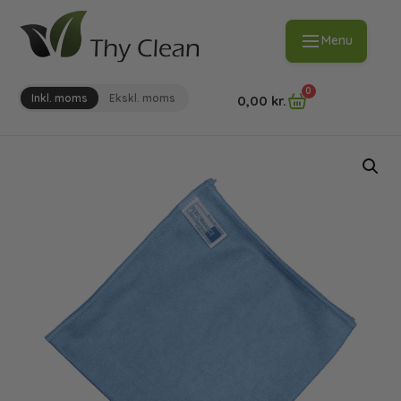
Menu
0
Inkl. moms
Ekskl. moms
0,00
kr.