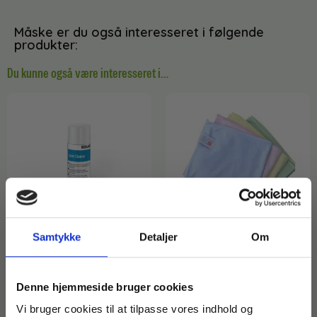
Måske er du også interesseret i følgende
produkter:
Du kunne også være interesseret i…
Samtykke
Detaljer
Om
Varenr: TC15190
Varenr: TCVM61441
Skumrens – Ecolab Spray
Microfiberklude | Polisan
Denne hjemmeside bruger cookies
Cleaner – 500 ml
Eco-tex Blå | 40 x 40 cm |
Vi bruger cookies til at tilpasse vores indhold og
K: 200
111,50
kr.