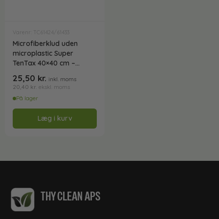
Varenr: TC61424/61433
Microfiberklud uden
microplastic Super
TenTax 40×40 cm –
Svanemærket
25,50
kr.
inkl. moms
20,40
kr.
ekskl. moms
På lager
Læg i kurv
THY CLEAN APS