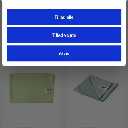
Polisyn – 500 ml.
Polisyn – 1000 ml.
39,50
kr.
39,50
kr.
inkl. moms
inkl. moms
Tillad alle
31,60
kr.
31,60
kr.
ekskl. moms
ekskl. moms
På lager
På lager
Tillad valgte
Læg i kurv
Læg i kurv
Afvis