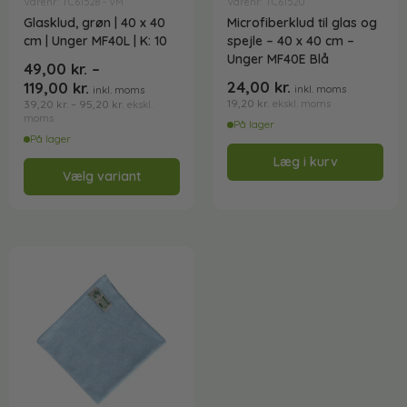
Varenr: TC61528 - VM
Varenr: TC61520
Glasklud, grøn | 40 x 40
Microfiberklud til glas og
cm | Unger MF40L | K: 10
spejle – 40 x 40 cm –
Unger MF40E Blå
49,00
kr.
–
24,00
kr.
119,00
kr.
inkl. moms
inkl. moms
19,20
kr.
39,20
kr.
–
95,20
kr.
ekskl. moms
ekskl.
moms
På lager
På lager
Læg i kurv
Vælg variant