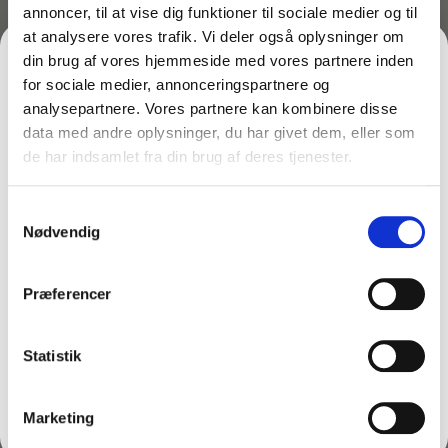
inkl. moms
annoncer, til at vise dig funktioner til sociale medier og til
14,50
kr.
89,20
kr.
ekskl. moms
inkl. moms
at analysere vores trafik. Vi deler også oplysninger om
11,60
kr.
ekskl. moms
På lager
din brug af vores hjemmeside med vores partnere inden
På lager
Læg i kurv
for sociale medier, annonceringspartnere og
Vælg variant
analysepartnere. Vores partnere kan kombinere disse
data med andre oplysninger, du har givet dem, eller som
de har indsamlet fra din brug af deres tjenester.
FÅ 10% PÅ DIN FØRSTE ORDRE
Samtykkevalg
Gem den, før den forsvinder!
Nødvendig
Email
Præferencer
FÅ 10% RABAT
Statistik
Nej tak
Marketing
Varenr: TC68849
Varenr: TC65528
Glasrens m/sprayer –
Glasrens t/genfyldning –