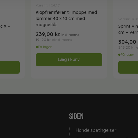
Varenr: TC43131
Klapfremfører til moppe med
lommer 40 x 10 cm med
Varenr: TC4
magnetlås
c X –
Sprint V
cm – Ver
239,00
kr.
inkl. moms
191,20
kr.
ekskl. moms
304,00
På lager
243,20
kr.
På lager
Læg i kurv
SIDEN
Handelsbetingelser