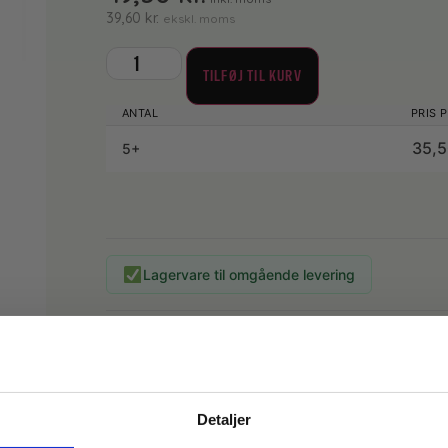
39,60
kr.
ekskl. moms
TILFØJ TIL KURV
35,
5+
Lagervare til omgående levering
Moppe med nærmest helt tæt struktur i vaske
den “høvler” snavsen af og binder det i sine fi
Moppen anbefales til næsten alle typer gulve, s
Detaljer
i overfladen.