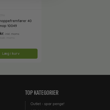
2316
 moppefremfører 40
mop 10049
kr.
inkl. moms
ekskl. moms
Læg i kurv
TOP KATEGORIER
Outlet - spar penge!