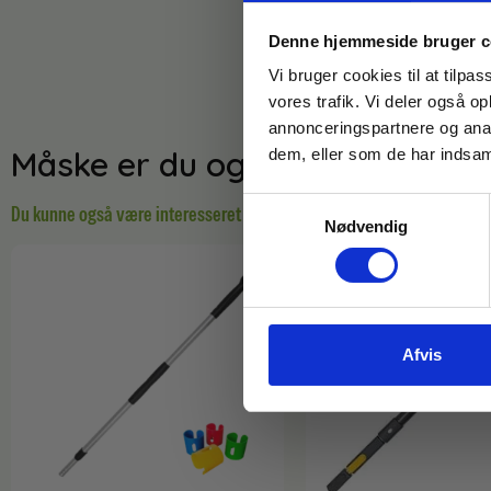
Denne hjemmeside bruger c
Vi bruger cookies til at tilpas
vores trafik. Vi deler også 
annonceringspartnere og anal
Måske er du også interesseret 
dem, eller som de har indsaml
Samtykkevalg
Du kunne også være interesseret i…
Nødvendig
Afvis