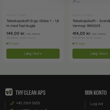
Varenr: TC44211
Varenr: TC44214
Teleskopskaft Ergo Globe 1 – 1,8
Teleskopskaft – Scandi
m med fast kugle
Vermop 1890005
149,00
kr.
414,00
kr.
inkl. moms
inkl. moms
119,20
kr.
331,20
kr.
ekskl. moms
ekskl. moms
På lager
På lager
Læg i kurv
Læg i kurv
THY CLEAN APS
MIN KONTO
+45 2169 5655
Log ind