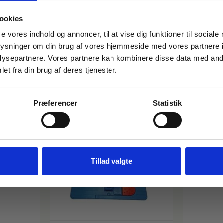
En moppe i absolut topkvalitet og anbefales ti
ookies
FÅ 10% PÅ DIN FØRSTE ORDRE
Passer til alle klapbare fremfører på 40 cm.
se vores indhold og annoncer, til at vise dig funktioner til sociale
oplysninger om din brug af vores hjemmeside med vores partnere i
Gem den, før den forsvinder!
ysepartnere. Vores partnere kan kombinere disse data med andr
Email
i følgende produkter:
et fra din brug af deres tjenester.
Præferencer
Statistik
FÅ 10% RABAT
Nej tak
Tillad valgte