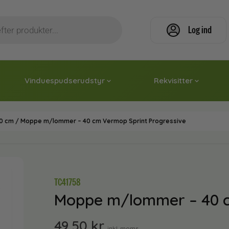
Log ind
Vinduespudserudstyr
Rekvisitter
0 cm
/ Moppe m/lommer – 40 cm Vermop Sprint Progressive
TC41758
Moppe m/lommer – 40 c
49,50
kr.
inkl. moms