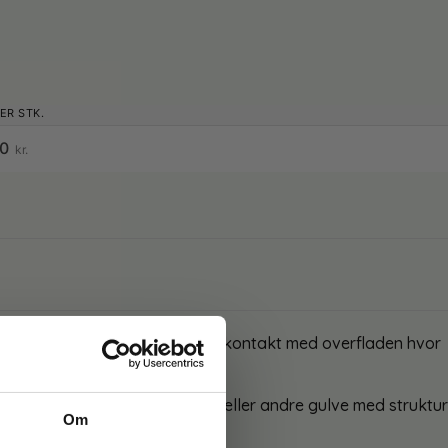
50
kr.
fladen. Herved opnår helt tæt kontakt med overfladen hvor
bre.
ærligt til højglans, skridsikre eller andre gulve med struktur
Om