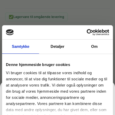
Lagervare til omgående levering
Denne moppe anvendes til Viledas moppesystem
UltraSpeed Mini og fastgøres ved hjælp af 4 knapper.
Fantastisk til at løsne og binde snavset i sig. Grundet
Samtykke
Detaljer
Om
sin størrelse særdeles velegnet til rengøring på mindre
arealer, i hjørner og omkring kanter. Kan vaskes op til
60°C.
Denne hjemmeside bruger cookies
Vi bruger cookies til at tilpasse vores indhold og
annoncer, til at vise dig funktioner til sociale medier og til
Måske er du også interesseret i følgende
at analysere vores trafik. Vi deler også oplysninger om
produkter:
din brug af vores hjemmeside med vores partnere inden
for sociale medier, annonceringspartnere og
Du kunne også være interesseret i…
analysepartnere. Vores partnere kan kombinere disse
data med andre oplysninger, du har givet dem, eller som