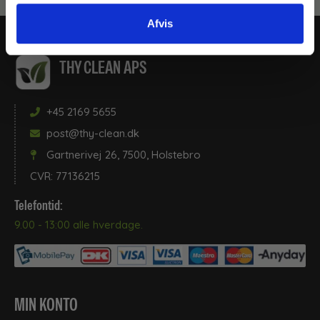
Afvis
THY CLEAN APS
+45 2169 5655
post@thy-clean.dk
Gartnerivej 26, 7500, Holstebro
CVR: 77136215
Telefontid:
9.00 - 13:00 alle hverdage.
MIN KONTO