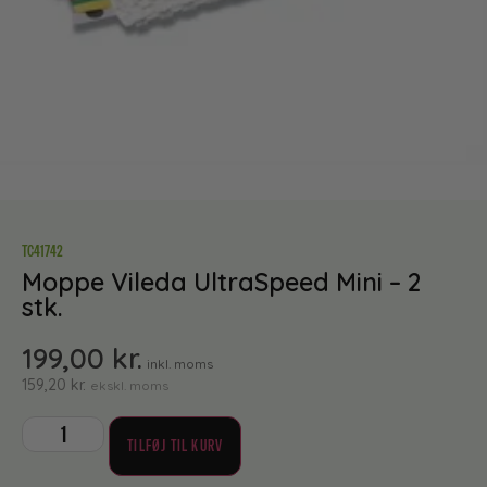
TC41742
Moppe Vileda UltraSpeed Mini – 2
stk.
199,00
kr.
inkl. moms
159,20
kr.
ekskl. moms
TILFØJ TIL KURV