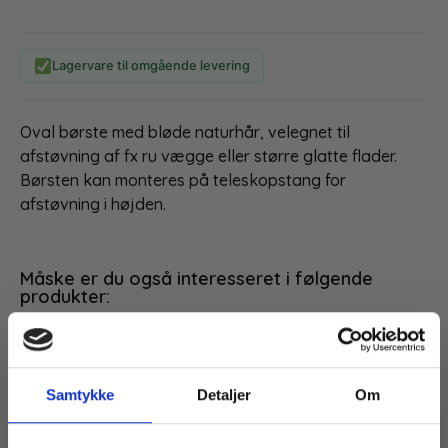
Lagervare til omgående levering
Oval børste med bløde naturhår, velegnet til
afstøvning af fx ru vægge eller større glatte flader.
Børsten kan monteres på teleskopstang for
afstøvning i højden.
Måske er du også interesseret i følgende
produkter:
Du kunne også være interesseret i…
Samtykke
Detaljer
Om