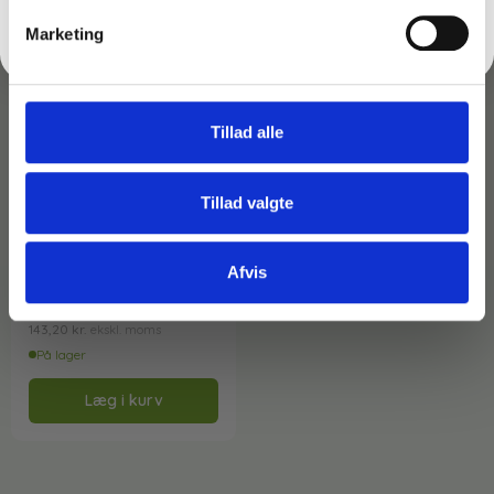
Nej tak
Marketing
Tillad alle
Tillad valgte
Varenr: TC51545
Buet børste til afstøvning
Afvis
– Unger PIPE0
179,00
kr.
inkl. moms
143,20
kr.
ekskl. moms
På lager
Læg i kurv