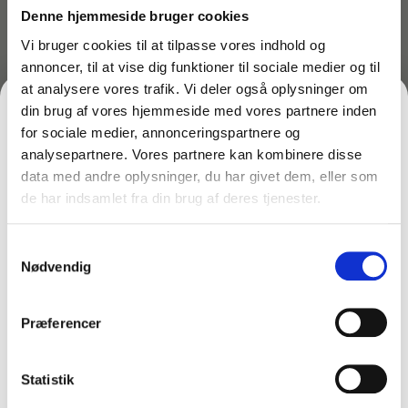
Denne hjemmeside bruger cookies
Vi bruger cookies til at tilpasse vores indhold og
annoncer, til at vise dig funktioner til sociale medier og til
at analysere vores trafik. Vi deler også oplysninger om
din brug af vores hjemmeside med vores partnere inden
for sociale medier, annonceringspartnere og
Varenr: TC53514
Varenr: TC51541
analysepartnere. Vores partnere kan kombinere disse
Uldafstøver 47 cm –
Kugleformet børste til
data med andre oplysninger, du har givet dem, eller som
Unger LWDU0
afstøvning – Unger
de har indsamlet fra din brug af deres tjenester.
FÅ 10% PÅ DIN FØRSTE ORDRE
COBW0
139,00
kr.
inkl. moms
99,00
kr.
111,20
kr.
ekskl. moms
inkl. moms
79,20
kr.
Samtykkevalg
ekskl. moms
På lager
Gem den, før den forsvinder!
Nødvendig
På lager
Email
Læg i kurv
Læg i kurv
Præferencer
FÅ 10% RABAT
Statistik