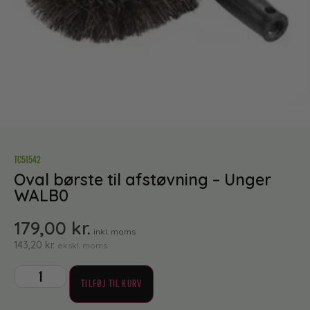
TC51542
Oval børste til afstøvning – Unger
WALB0
179,00
kr.
inkl. moms
143,20
kr.
ekskl. moms
TILFØJ TIL KURV