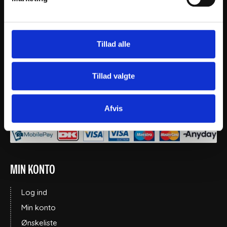
THY CLEAN APS
+45 2169 5655
Tillad alle
post@thy-clean.dk
Gartnerivej 26, 7500, Holstebro
Tillad valgte
CVR: 77136215
Telefontid:
Afvis
9.00 - 13:00 alle hverdage.
MIN KONTO
Log ind
Min konto
Ønskeliste