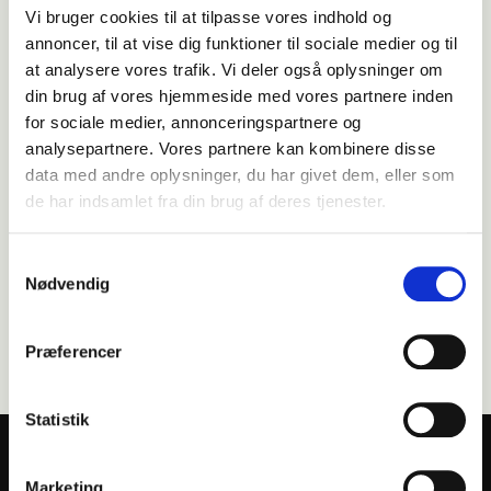
Vi bruger cookies til at tilpasse vores indhold og
Miljøhensyn / genbrug:
annoncer, til at vise dig funktioner til sociale medier og til
Papirkurven kan efter endt levetid blot bortskaffes med
at analysere vores trafik. Vi deler også oplysninger om
almindeligt husholdningsaffald.
din brug af vores hjemmeside med vores partnere inden
for sociale medier, annonceringspartnere og
TILFØJ TIL KURV
analysepartnere. Vores partnere kan kombinere disse
data med andre oplysninger, du har givet dem, eller som
de har indsamlet fra din brug af deres tjenester.
Lagervare til omgående levering
Samtykkevalg
Nødvendig
Måske er du også interesseret i følgende
Præferencer
produkter:
Statistik
Marketing