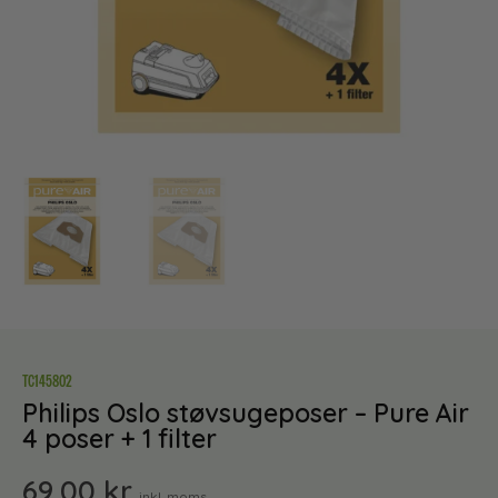
TC145802
Philips Oslo støvsugeposer – Pure Air
4 poser + 1 filter
69,00
kr.
inkl. moms