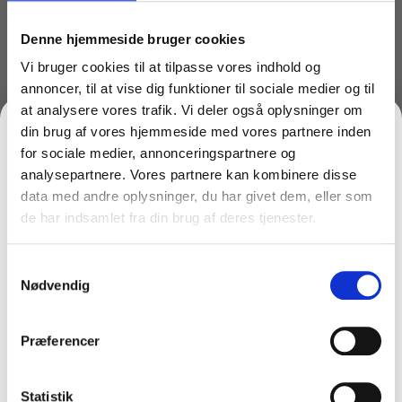
at blive fyldt. Filtreringen fanger selv mikrostøv, pollen
og allergener, hvilket gør dem ideelle for hjem med
Denne hjemmeside bruger cookies
børn og allergikere.
Vi bruger cookies til at tilpasse vores indhold og
Fordele ved Pure Air støvsugerposer til Philips Oslo:
annoncer, til at vise dig funktioner til sociale medier og til
at analysere vores trafik. Vi deler også oplysninger om
Stabil og kraftig sugestyrke
din brug af vores hjemmeside med vores partnere inden
Effektiv filtrering af mikrostøv og allergener
for sociale medier, annonceringspartnere og
analysepartnere. Vores partnere kan kombinere disse
Inkluderer motorfilter for bedre beskyttelse
data med andre oplysninger, du har givet dem, eller som
Perfekt pasform til Philips Oslo støvsugere
de har indsamlet fra din brug af deres tjenester.
FÅ 10% PÅ DIN FØRSTE ORDRE
Indeholder 4 poser + 1 filter i hver pakke
Samtykkevalg
Gem den, før den forsvinder!
Kompatibilitet:
Nødvendig
Email
Disse
støvsugerposer til Philips Oslo
er designet til at
passe optimalt til Philips-modeller i Oslo-serien. Pure
Præferencer
Air-serien er et solidt og økonomisk alternativ til de
originale poser – uden at gå på kompromis med
FÅ 10% RABAT
hverken kvalitet eller filtreringsevne.
Statistik