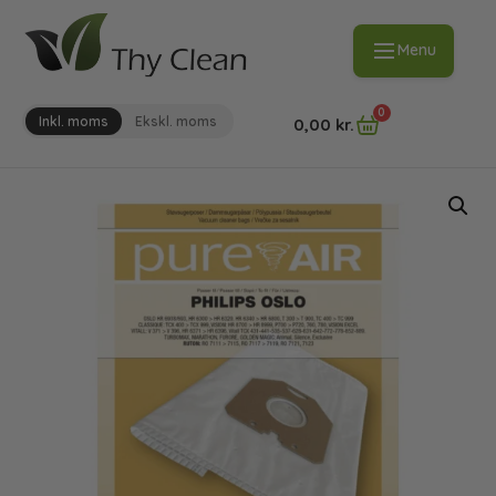
Menu
0
Inkl. moms
Ekskl. moms
0,00
kr.