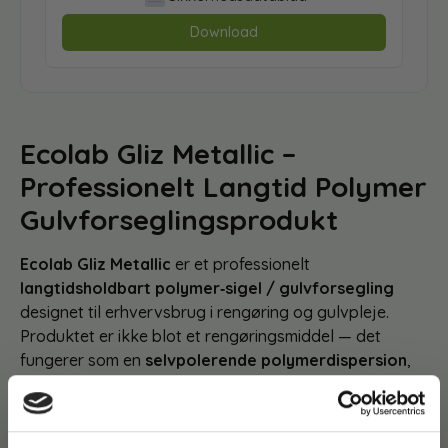
Download
Ecolab Gliz Metallic
–
Professionelt Langtid Polymer
Gulvforseglingsprodukt
Ecolab Gliz Metallic
er et professionelt
langtidsholdbart polymer‑sigel / gulvforsegling
designet til erhvervsbrug i rengøring og gulvpleje.
Produktet er ikke blot et rengøringsmiddel — det
fungerer som en
selvpolerende polymerdispersion
,
som skaber en
beskyttende og skinnende overflade
på vandbestandige gulve
.