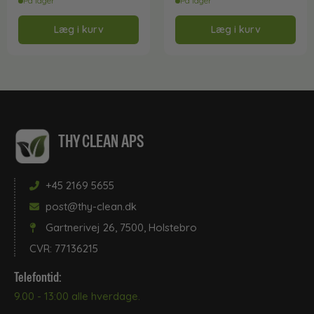
På lager
På lager
Læg i kurv
Læg i kurv
THY CLEAN APS
+45 2169 5655
post@thy-clean.dk
Gartnerivej 26, 7500, Holstebro
CVR: 77136215
Telefontid:
9.00 - 13:00 alle hverdage.