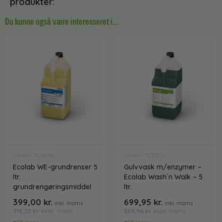
produkter:
Du kunne også være interesseret i…
Varenr: TC16150
Varenr: TC13520
Ecolab WE-grundrenser 5
Gulvvask m/enzymer –
ltr.
Ecolab Wash´n Walk – 5
grundrengøringsmiddel
ltr.
399,00
kr.
699,95
kr.
inkl. moms
inkl. moms
319,20
kr.
559,96
kr.
ekskl. moms
ekskl. moms