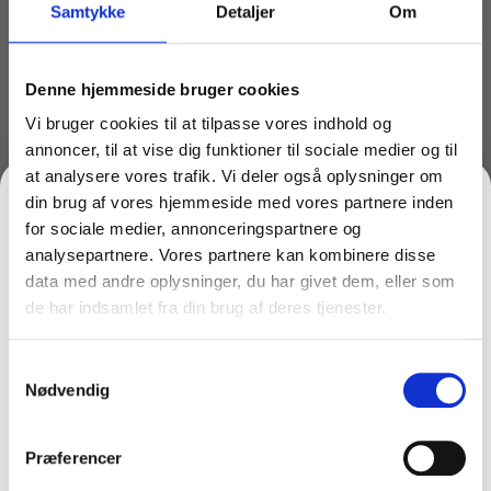
Hvad er Ecolab Gliz Metallic?
Samtykke
Detaljer
Om
Ecolab Gliz Metallic er en
klassisk, højtydende
polymerdispersion med langtidseffekt
, som efter
Denne hjemmeside bruger cookies
påføring giver en
blank, slidstærk og beskyttende
Vi bruger cookies til at tilpasse vores indhold og
overflade
på gulve. Den er især udviklet til
annoncer, til at vise dig funktioner til sociale medier og til
professionelle rengørings‑ og plejearbejder i
at analysere vores trafik. Vi deler også oplysninger om
offentlige og kommercielle miljøer
.
din brug af vores hjemmeside med vores partnere inden
Langvarig beskyttelse og holdbar finish
–
for sociale medier, annonceringspartnere og
polymerfilmen modstår snavs, slid og fodtrafik.
analysepartnere. Vores partnere kan kombinere disse
Reducerer rengøringsbehovet
– gør daglig
data med andre oplysninger, du har givet dem, eller som
vedligeholdelse nemmere og hurtigere.
de har indsamlet fra din brug af deres tjenester.
FÅ 10% PÅ DIN FØRSTE ORDRE
Skinnende, attraktiv overflade
– giver et velplejet,
professionelt udseende.
Samtykkevalg
Gem den, før den forsvinder!
Velegnet til mange gulvtyper
– kan anvendes på
Nødvendig
de fleste
vandbestandige gulvbelægninger
(PVC,
Email
vinyl, linoleum, terazzo m.fl.).
Præferencer
Anvendelse: