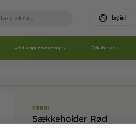
Log ind
Vinduespudserudstyr
Rekvisitter
TC81890
Sækkeholder Rød
10,50
kr.
inkl. moms