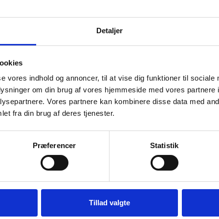
8,40
kr.
ekskl. moms
Detaljer
TILFØJ TIL KURV
ookies
FÅ 10% PÅ DIN FØRSTE ORDRE
se vores indhold og annoncer, til at vise dig funktioner til sociale
Lagervare til omgående levering
oplysninger om din brug af vores hjemmeside med vores partnere i
Gem den, før den forsvinder!
ysepartnere. Vores partnere kan kombinere disse data med andr
Email
et fra din brug af deres tjenester.
Sækkeholder i ekstra kraftig kvalitet.
Præferencer
Statistik
FÅ 10% RABAT
Nej tak
Tillad valgte
i følgende produkter: