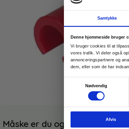
Samtykke
Denne hjemmeside bruger c
Vi bruger cookies til at tilpas
vores trafik. Vi deler også 
annonceringspartnere og anal
dem, eller som de har indsaml
Samtykkevalg
Nødvendig
Afvis
Måske er du også interesseret 