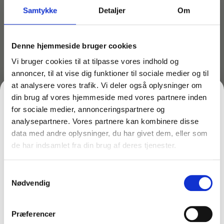
Sikkerhedsdatablad
Samtykke
Detaljer
Om
Download
Denne hjemmeside bruger cookies
Vi bruger cookies til at tilpasse vores indhold og
annoncer, til at vise dig funktioner til sociale medier og til
Produktet er et af de allerbedste rengøringsmidler til
at analysere vores trafik. Vi deler også oplysninger om
overflader til marmor, travertin, skifer og
din brug af vores hjemmeside med vores partnere inden
badeværelsesfiliser og klinker. Men også yderst
for sociale medier, annonceringspartnere og
effektiv på håndvask, badekar, krom og rustfrit stål.
analysepartnere. Vores partnere kan kombinere disse
Opløser hurtigt og effektivt sæberester, fingerfedt og
data med andre oplysninger, du har givet dem, eller som
kalkslør og efterlader overfladen glansfuld og
de har indsamlet fra din brug af deres tjenester.
FÅ 10% PÅ DIN FØRSTE ORDRE
smudsafvisende.
Det særlige ved dette produkt er også dets evne til at
Samtykkevalg
Gem den, før den forsvinder!
“binde” kalken i rengøringsvandet, hvorved
Nødvendig
overfladen ikke genkalkes i forbindelse med rengøring.
Email
Præferencer