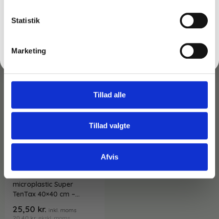
Måske er du også interesseret i følgende
produkter:
FÅ 10% RABAT
Statistik
Du kunne også være interesseret i…
Nej tak
Marketing
Tillad alle
Tillad valgte
Afvis
Varenr: TC61424/61433
Microfiberklud uden
microplastic Super
TenTax 40×40 cm –
Svanemærket
25,50
kr.
inkl. moms
20,40
kr.
ekskl. moms