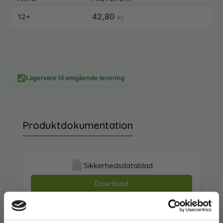
42,80
12+
kr.
Lagervare til omgående levering
Produktdokumentation
Sikkerhedsdatablad
Download