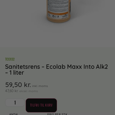
TC13132
Sanitetsrens – Ecolab Maxx Into Alk2
– 1 liter
59,50
kr.
inkl. moms
47,60
kr.
ekskl. moms
TILFØJ TIL KURV