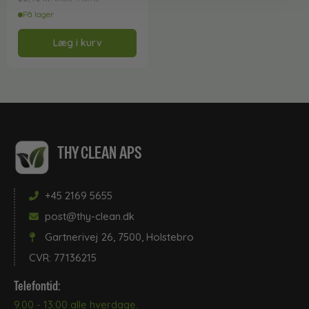
På lager
Læg i kurv
THY CLEAN APS
+45 2169 5655
post@thy-clean.dk
Gartnerivej 26, 7500, Holstebro
CVR: 77136215
Telefontid:
9.00 - 13:00 alle hverdage.