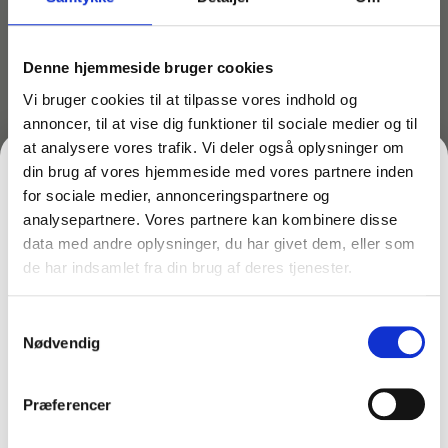
Måske er du også interesseret i følgende
produkter:
Du kunne også være interesseret i…
Denne hjemmeside bruger cookies
Vi bruger cookies til at tilpasse vores indhold og
annoncer, til at vise dig funktioner til sociale medier og til
at analysere vores trafik. Vi deler også oplysninger om
din brug af vores hjemmeside med vores partnere inden
for sociale medier, annonceringspartnere og
analysepartnere. Vores partnere kan kombinere disse
data med andre oplysninger, du har givet dem, eller som
de har indsamlet fra din brug af deres tjenester.
FÅ 10% PÅ DIN FØRSTE ORDRE
Varenr: TCGAM-2142
Scandic moppefremfører
Samtykkevalg
Gem den, før den forsvinder!
m/velcro 28 cm –
Nødvendig
Vermop 10228
Email
228,31
kr.
inkl. moms
182,65
kr.
ekskl. moms
Præferencer
På lager