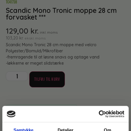
TC41738
Scandic Mono Tronic moppe 28 cm
forvasket ***
129,00
kr.
inkl. moms
103,20
kr.
ekskl. moms
Scandic Mono Tronic 28 cm moppe med velcro
Polyester/Bomuld/Mikrofiber
-fremragende til at løsne snavs og optage vand
-løkkerne er meget slidstærke
TILFØJ TIL KURV
Lagervare til omgående levering
Samtykke
Detaljer
Om