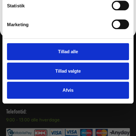
FÅ 10% RABAT
Læg i kurv
Statistik
Nej tak
Marketing
THY CLEAN APS
Tillad alle
Tillad valgte
+45 2169 5655
post@thy-clean.dk
Gartnerivej 26, 7500, Holstebro
Afvis
CVR: 77136215
Telefontid:
9.00 - 13:00 alle hverdage.