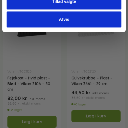
Tillad valgte
Afvis
Varenr: TC53120
Varenr: TC52120
Fejekost – Hvid plast –
Gulvskrubbe – Plast –
Blød – Vikan 3106 – 30
Vikan 3661 – 29 cm
cm
44,50
kr.
inkl. moms
82,00
kr.
35,60
kr.
ekskl. moms
inkl. moms
65,60
kr.
ekskl. moms
På lager
På lager
Læg i kurv
Læg i kurv