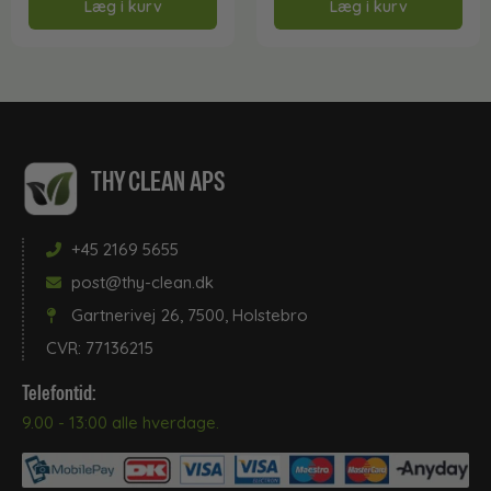
Læg i kurv
Læg i kurv
THY CLEAN APS
+45 2169 5655
post@thy-clean.dk
Gartnerivej 26, 7500, Holstebro
CVR: 77136215
Telefontid:
9.00 - 13:00 alle hverdage.