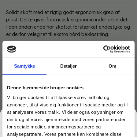
Solidt skaft med et rigtig godt ergonomisk greb af
plast. Dette giver fantastisk ergonomi under arbejdet.
I den anden ende har skaftet forstærket endestyke og
er derfor velegnet til ekstra hård beklastning.
Ellers kan skaftet også anvendes til fx børster, koste
og andre rengøringsrekvisitter.
Selve håndtaget er lavet med et “øje” i enden, således
Samtykke
Detaljer
Om
skaftet kan hænges væg.
Passer til alle Vikan-rekvisitter med gevind.
Denne hjemmeside bruger cookies
Vi bruger cookies til at tilpasse vores indhold og
Måske er du også interesseret i følgende
produkter:
annoncer, til at vise dig funktioner til sociale medier og til
at analysere vores trafik. Vi deler også oplysninger om
Du kunne også være interesseret i…
din brug af vores hjemmeside med vores partnere inden
for sociale medier, annonceringspartnere og
analysepartnere. Vores partnere kan kombinere disse