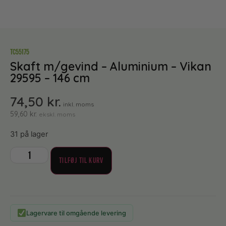
TC55175
Skaft m/gevind – Aluminium – Vikan
29595 – 146 cm
74,50
kr.
inkl. moms
59,60
kr.
ekskl. moms
31 på lager
TILFØJ TIL KURV
Lagervare til omgående levering