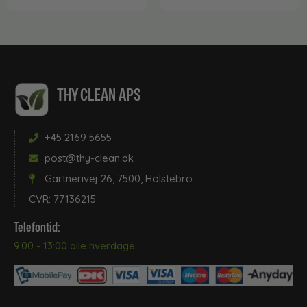
THY CLEAN APS
+45 2169 5655
post@thy-clean.dk
Gartnerivej 26, 7500, Holstebro
CVR: 77136215
Telefontid:
9.00 - 13:00 alle hverdage.