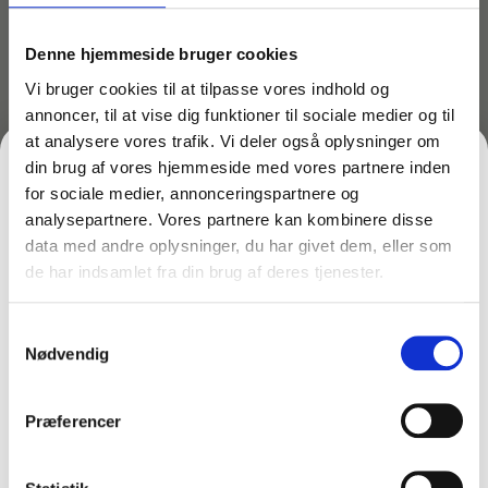
3,0 meter (3 sektioner)
4,5 meter (3 sektioner)
Denne hjemmeside bruger cookies
6,0 meter (3 sektioner)
Vi bruger cookies til at tilpasse vores indhold og
9,0 meter (3 sektioner)
annoncer, til at vise dig funktioner til sociale medier og til
Mål og vægt på sneskraberens skovlblad:
at analysere vores trafik. Vi deler også oplysninger om
Bredde: 45 cm
din brug af vores hjemmeside med vores partnere inden
Højde: 10 cm.
for sociale medier, annonceringspartnere og
Vægt: 485 gram
analysepartnere. Vores partnere kan kombinere disse
data med andre oplysninger, du har givet dem, eller som
Produceret og samlet i Danmark og optimeret til at
de har indsamlet fra din brug af deres tjenester.
FÅ 10% PÅ DIN FØRSTE ORDRE
fjerne sne fra solceller.
Samtykkevalg
Gem den, før den forsvinder!
Nødvendig
Måske er du også interesseret i følgende
Email
produkter:
Præferencer
Du kunne også være interesseret i…
FÅ 10% RABAT