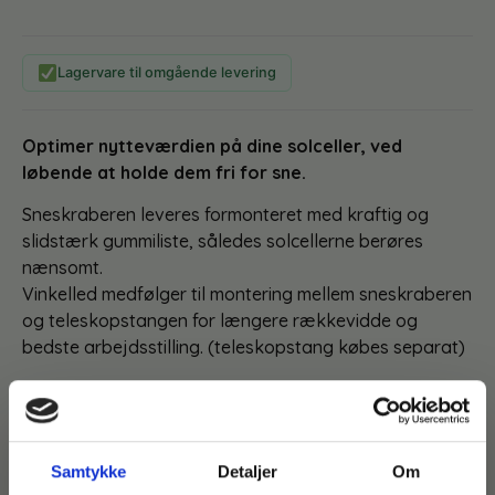
Lagervare til omgående levering
Optimer nytteværdien på dine solceller, ved
løbende at holde dem fri for sne.
Sneskraberen leveres formonteret med kraftig og
slidstærk gummiliste, således solcellerne berøres
nænsomt.
Vinkelled medfølger til montering mellem sneskraberen
og teleskopstangen for længere rækkevidde og
bedste arbejdsstilling. (teleskopstang købes separat)
Du kan vælge teleskopstænger med følgende
længder:
1,2 meter (2 sektioner)
Samtykke
Detaljer
Om
1,8 meter (3 sektioner)