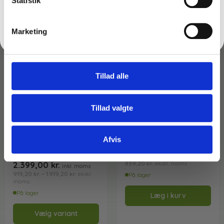
Statistik
Nej tak
Marketing
Tillad alle
Tillad valgte
Varenr: TC65344-vm
Varenr: TC52348
Ekstra lange
Rengøringssæt til
teleskopstænger Mærke:
solceller – 45 cm
Lewi
Anvendes på
Afvis
teleskopstang ** HelårsKit
1.149,00
kr.
–
1.049,00
kr.
inkl. moms
**
2.399,00
kr.
839,20
kr.
ekskl. moms
inkl. moms
919,20
kr.
–
1.919,20
kr.
ekskl.
På lager
moms
På lager
Læg i kurv
Vælg variant