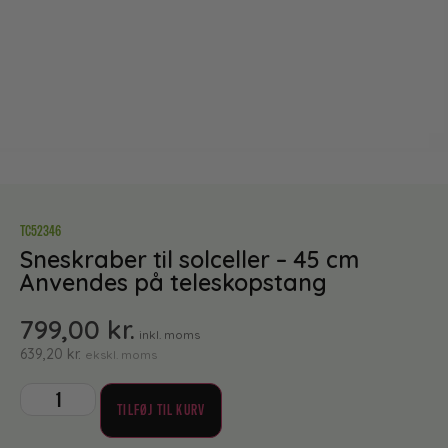
TC52346
Sneskraber til solceller – 45 cm
Anvendes på teleskopstang
799,00
kr.
inkl. moms
639,20
kr.
ekskl. moms
TILFØJ TIL KURV