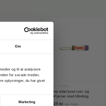
Om
 medier og til at analysere
GAM-3025
ion Health Care –
nden for sociale medier,
oppe 2,0 – 43*47
e oplysninger, du har givet
kr.
Varenr: TC62356
inkl. moms
Pumie toilet bowl rust- og
kskl. moms
kalkfjerner med håndtag
Marketing
81,25
kr.
inkl. moms