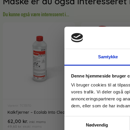
Måske er du også interesseret 
Du kunne også være interesseret i…
Samtykke
Denne hjemmeside bruger c
Vi bruger cookies til at tilpas
vores trafik. Vi deler også 
annonceringspartnere og anal
dem, eller som de har indsaml
Varenr: TC13170
Varenr: TC14139
Kalkfjerner – Ecolab Into Clean
Kalkfjerner – Svanem
Novadan Lime Acid 970 
Samtykkevalg
62,00
kr.
inkl. moms
Nødvendig
239,00
kr.
49,60
kr.
ekskl. moms
inkl. moms