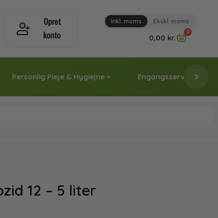
Opret
Inkl. moms
Ekskl. moms
0
konto
0,00
kr.
Personlig Pleje & Hygiejne
Engangsservice & Papi
id 12 – 5 liter