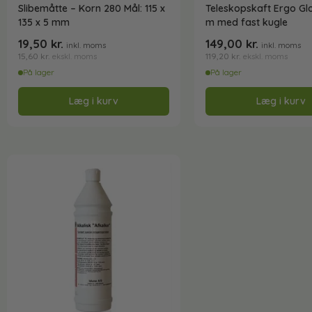
Slibemåtte – Korn 280 Mål: 115 x
Teleskopskaft Ergo Glo
135 x 5 mm
m med fast kugle
19,50
kr.
149,00
kr.
inkl. moms
inkl. moms
15,60
kr.
119,20
kr.
ekskl. moms
ekskl. moms
På lager
På lager
Læg i kurv
Læg i kurv