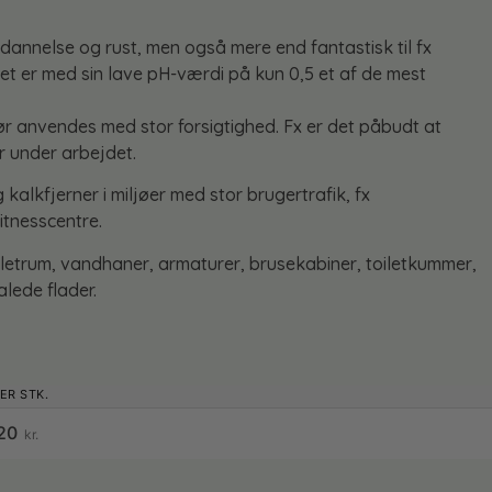
lkdannelse og rust, men også mere end fantastisk til fx
et er med sin lave pH-værdi på kun 0,5 et af de mest
bør anvendes med stor forsigtighed. Fx er det påbudt at
 under arbejdet.
lkfjerner i miljøer med stor brugertrafik, fx
tnesscentre.
oiletrum, vandhaner, armaturer, brusekabiner, toiletkummer,
alede flader.
,20
kr.