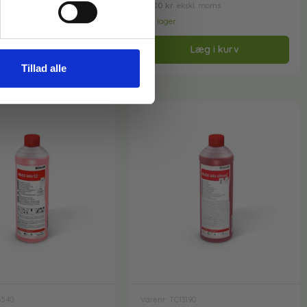
Læg i kurv
65,00
kr.
ekskl. moms
På lager
Læg i kurv
Tillad alle
3540
Varenr: TC13190