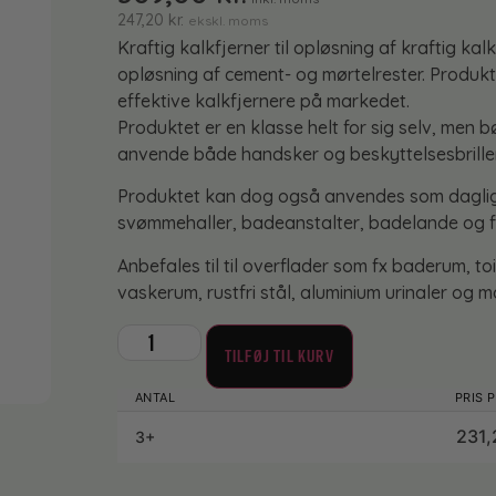
247,20
kr.
ekskl. moms
Kraftig kalkfjerner til opløsning af kraftig ka
opløsning af cement- og mørtelrester. Produkt
effektive kalkfjernere på markedet.
Produktet er en klasse helt for sig selv, men 
anvende både handsker og beskyttelsesbriller
Produktet kan dog også anvendes som daglig ka
svømmehaller, badeanstalter, badelande og fi
Anbefales til til overflader som fx baderum, t
vaskerum, rustfri stål, aluminium urinaler og m
TILFØJ TIL KURV
231
3+