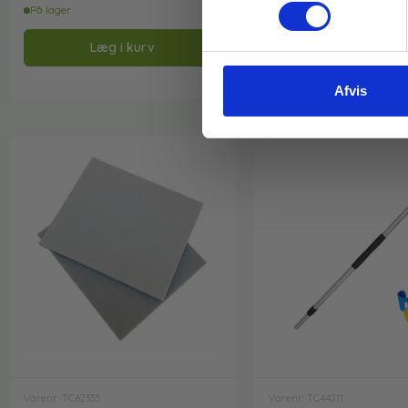
191,20
kr.
ekskl. moms
På lager
På lager
Læg i kurv
Læg i kurv
Afvis
Varenr: TC62335
Varenr: TC44211