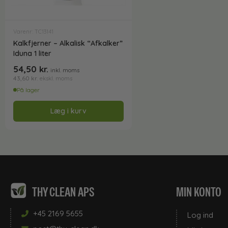
Varenr: TC13141
Kalkfjerner – Alkalisk “Afkalker”
Iduna 1 liter
54,50
kr.
inkl. moms
43,60
kr.
ekskl. moms
På lager
Læg i kurv
THY CLEAN APS
MIN KONTO
+45 2169 5655
Log ind