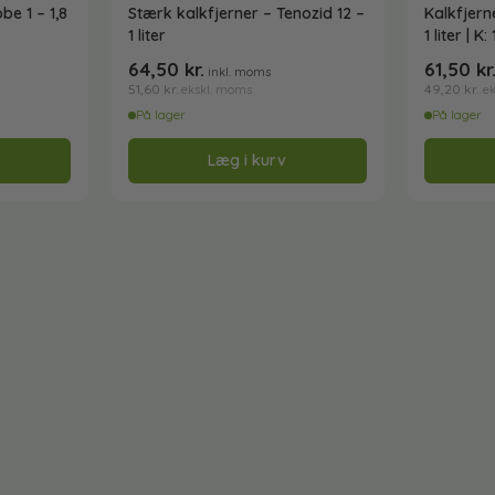
be 1 – 1,8
Stærk kalkfjerner – Tenozid 12 –
Kalkfjerne
1 liter
1 liter | K:
64,50
kr.
61,50
kr
inkl. moms
51,60
kr.
49,20
kr.
ekskl. moms
e
På lager
På lager
Læg i kurv