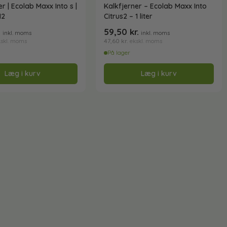
r | Ecolab Maxx Into s |
Kalkfjerner – Ecolab Maxx Into
 12
Citrus2 – 1 liter
.
59,50
kr.
inkl. moms
inkl. moms
47,60
kr.
kskl. moms
ekskl. moms
På lager
Læg i kurv
Læg i kurv