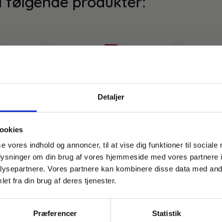
i følgende produkter:
Detaljer
ookies
FÅ 10% PÅ DIN FØRSTE ORDRE
se vores indhold og annoncer, til at vise dig funktioner til sociale
Varenr: TC
Mikro Vis
oplysninger om din brug af vores hjemmeside med vores partnere i
Gem den, før den forsvinder!
Industrim
ysepartnere. Vores partnere kan kombinere disse data med andr
Email
et fra din brug af deres tjenester.
140,00
Varenr: TC14138
112,00
kr.
ærket
Kalkfjerner – Svanemærket
e
– 5 liter
Novadan Lime Acid 970 – 1 liter
På lager
Præferencer
Statistik
54,50
kr.
inkl. moms
FÅ 10% RABAT