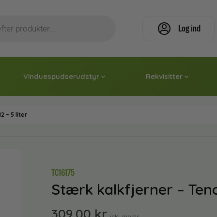
Log ind
Vinduespudserudstyr
Rekvisitter
 – 5 liter
TC16175
Stærk kalkfjerner – Tenoz
309,00
kr.
inkl. moms