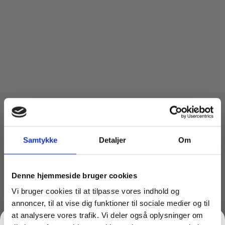
TC92321
Støvsugerrør teleskop 32 mm Passer
til Nilfisk Uoriginal
Samtykke
Detaljer
Om
149,00
kr.
inkl. moms
Denne hjemmeside bruger cookies
119,20
kr.
ekskl. moms
Vi bruger cookies til at tilpasse vores indhold og
annoncer, til at vise dig funktioner til sociale medier og til
TILFØJ TIL KURV
at analysere vores trafik. Vi deler også oplysninger om