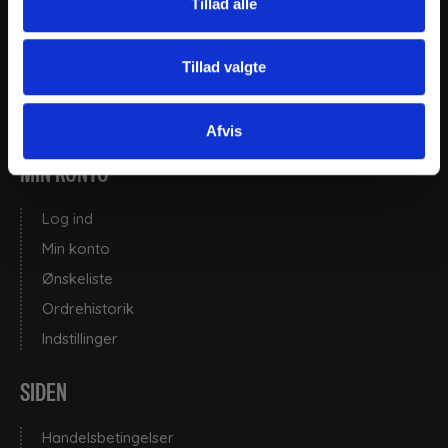
Tillad alle
Telefontid:
9.00 - 13:00 alle hverdage.
Tillad valgte
Afvis
MIN KONTO
Log ind
Min konto
Ønskeliste
Ordrehistorik
Indstillinger
SIDEN
Handelsbetingelser