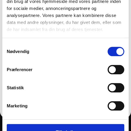
din brug af vores hjemmeside med vores partnere inden
for sociale medier, annonceringspartnere og
analysepartnere. Vores partnere kan kombinere disse
Lagervare til omgående levering
data med andre oplysninger, du har givet dem, eller som
de har indsamlet fra din brug af deres tjenester.
FÅ 10% PÅ DIN FØRSTE ORDRE
Måske er du også interesseret i følgende
Samtykkevalg
Gem den, før den forsvinder!
produkter:
Nødvendig
Email
Præferencer
THY CLEAN APS
FÅ 10% RABAT
Statistik
+45 2169 5655
Nej tak
Marketing
post@thy-clean.dk
Gartnerivej 26, 7500, Holstebro
CVR: 77136215