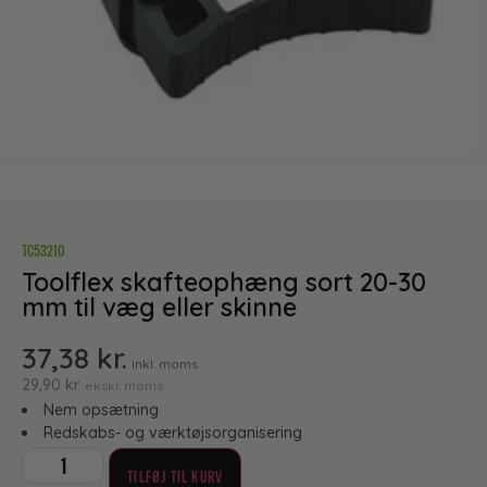
TC53210
Toolflex skafteophæng sort 20-30
mm til væg eller skinne
37,38
kr.
inkl. moms
29,90
kr.
ekskl. moms
Nem opsætning
Redskabs- og værktøjsorganisering
TILFØJ TIL KURV