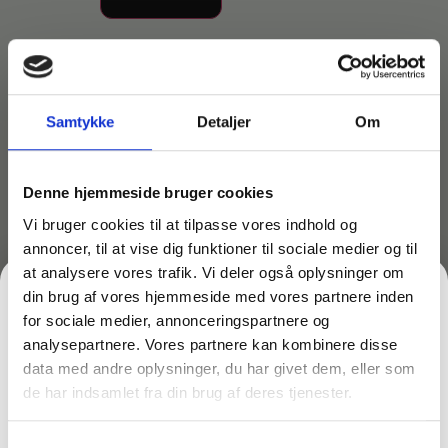
Lagervare til omgående levering
Samtykke
Detaljer
Om
Genial til at organiser redskaber eller værktøjer
Denne hjemmeside bruger cookies
Toolflex skafteophæng 20-30mm sort plast til væg-
eller skinnemontering
Vi bruger cookies til at tilpasse vores indhold og
Bredde 7,2, længde 6,3 cm, højde 3,5 cm
annoncer, til at vise dig funktioner til sociale medier og til
at analysere vores trafik. Vi deler også oplysninger om
din brug af vores hjemmeside med vores partnere inden
Måske er du også interesseret i følgende
for sociale medier, annonceringspartnere og
produkter:
analysepartnere. Vores partnere kan kombinere disse
data med andre oplysninger, du har givet dem, eller som
Du kunne også være interesseret i…
de har indsamlet fra din brug af deres tjenester.
FÅ 10% PÅ DIN FØRSTE ORDRE
Samtykkevalg