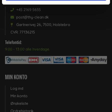
+45 2169 5655
post@thy-clean.dk
Gartnerivej 26, 7500, Holstebro
CVR: 77136215
Telefontid:
9.00 - 13:00 alle hverdage.
MIN KONTO
Log ind
Min konto
Ønskeliste
Ordrehistorik