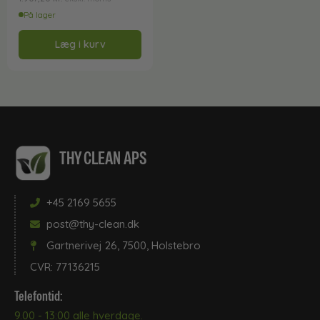
På lager
Læg i kurv
THY CLEAN APS
+45 2169 5655
post@thy-clean.dk
Gartnerivej 26, 7500, Holstebro
CVR: 77136215
Telefontid:
9.00 - 13:00 alle hverdage.