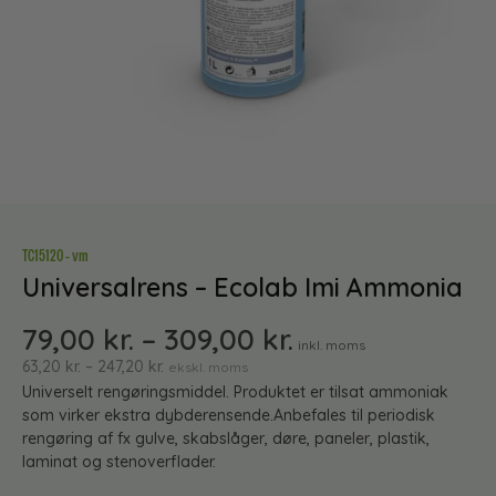
TC15120 - vm
Universalrens – Ecolab Imi Ammonia
79,00
kr.
–
309,00
kr.
inkl. moms
63,20
kr.
–
247,20
kr.
ekskl. moms
Universelt rengøringsmiddel. Produktet er tilsat ammoniak
som virker ekstra dybderensende.Anbefales til periodisk
rengøring af fx gulve, skabslåger, døre, paneler, plastik,
laminat og stenoverflader.