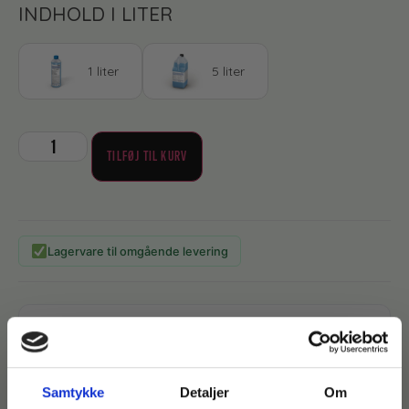
INDHOLD I LITER
1 liter
5 liter
TILFØJ TIL KURV
Lagervare til omgående levering
Produktdokumentation
Samtykke
Detaljer
Om