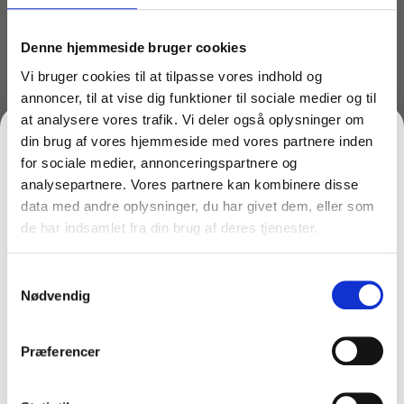
Sikkerhedsdatablad
Download
Denne hjemmeside bruger cookies
Vi bruger cookies til at tilpasse vores indhold og
annoncer, til at vise dig funktioner til sociale medier og til
at analysere vores trafik. Vi deler også oplysninger om
Produktet er pH-neutralt og egnet til næsten alle
din brug af vores hjemmeside med vores partnere inden
vaskbare overflader i hjemmet og virksomheden.
for sociale medier, annonceringspartnere og
Netop Imi Ammonia hører desuden til blandt de mest
analysepartnere. Vores partnere kan kombinere disse
dybderensende universalrengøringsmidler på
data med andre oplysninger, du har givet dem, eller som
markedet. Fantastisk rensestyrke og kan endda
de har indsamlet fra din brug af deres tjenester.
FÅ 10% PÅ DIN FØRSTE ORDRE
opløse belægninger fra fx nikotin. Sidstnævnte gør
produktet helt unikt.
Samtykkevalg
Gem den, før den forsvinder!
Nødvendig
Imi Ammonia er desuden kendetegnet på sin
Email
letgenkelige sorte farve og sin behagelige duft af
salmiak.
Præferencer
FÅ 10% RABAT