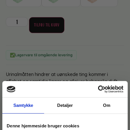
TILFØJ TIL KURV
Lagervare til omgående levering
Urinalmåtten hindrer at uønskede ting kommer i
afløbet og samtidig ligger og afgiver behagelig duft.
Fordele:
– Stænksikret
Samtykke
Detaljer
Om
– Afgiver dejlig duft i 4 uger
– Datomærkning således man kan følge med i hvornår
den skal skiftes.
Denne hjemmeside bruger cookies