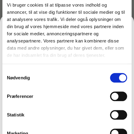
Vælg mellem disse 3 dejlige dufte:
Vi bruger cookies til at tilpasse vores indhold og
– Melon/agurk
annoncer, til at vise dig funktioner til sociale medier og til
– Bomuldsblomst (som du kender fra skyllemiddel)
at analysere vores trafik. Vi deler også oplysninger om
– Mango
din brug af vores hjemmeside med vores partnere inden
for sociale medier, annonceringspartnere og
Miljø-info/bortskaffelse:
analysepartnere. Vores partnere kan kombinere disse
Håndteres som almindeligt brandbart
data med andre oplysninger, du har givet dem, eller som
husholdningsaffald.
de har indsamlet fra din brug af deres tjenester.
Kan brændes med henblik på udvinding af varme.
FÅ 10% PÅ DIN FØRSTE ORDRE
Samtykkevalg
Gem den, før den forsvinder!
Måske er du også interesseret i følgende
Nødvendig
produkter:
Email
Du kunne også være interesseret i…
Præferencer
FÅ 10% RABAT
Statistik
Nej tak
Marketing