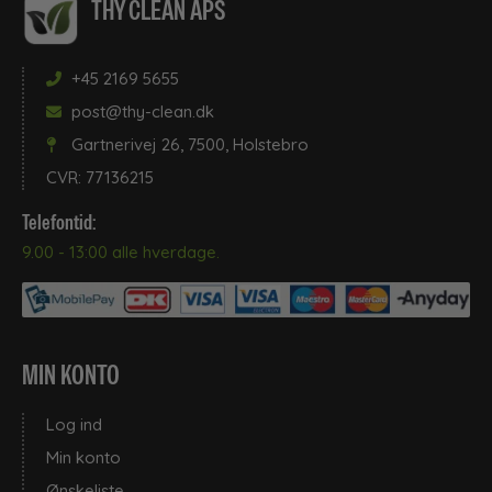
THY CLEAN APS
+45 2169 5655
post@thy-clean.dk
Gartnerivej 26, 7500, Holstebro
CVR: 77136215
Telefontid:
9.00 - 13:00 alle hverdage.
MIN KONTO
Log ind
Min konto
Ønskeliste