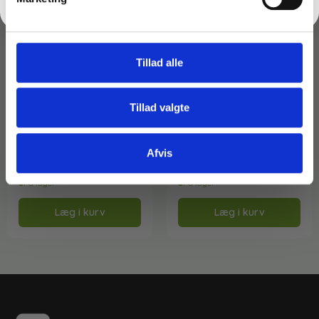
Tillad alle
Varenr: TC24516
Varenr: TC24135
Tillad valgte
Lugtfjerner – R10 – 500
Activa Bio-Z Urinaltabs 1
ml
kg.
149,00
kr.
124,00
kr.
Afvis
inkl. moms
inkl. moms
119,20
kr.
99,20
kr.
ekskl. moms
ekskl. moms
På lager
På lager
Læg i kurv
Læg i kurv