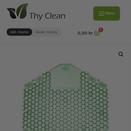
Menu
0
Inkl. moms
Ekskl. moms
0,00
kr.