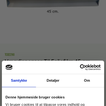
TC82290
Vægdispenser Til Foliefilm 45 cm.
199,00
kr.
inkl. moms
159,20
kr.
ekskl. moms
Samtykke
Detaljer
Om
TILFØJ TIL KURV
Denne hjemmeside bruger cookies
Vi bruger cookies til at tilpasse vores indhold og