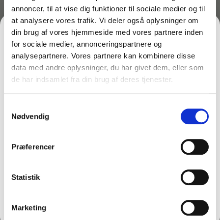
annoncer, til at vise dig funktioner til sociale medier og til
at analysere vores trafik. Vi deler også oplysninger om
Lagervare til omgående levering
din brug af vores hjemmeside med vores partnere inden
for sociale medier, annonceringspartnere og
Vægdispenser med savklinge. Passer til alle folietyper
analysepartnere. Vores partnere kan kombinere disse
med paprør (Hylse) på 45 cm.
data med andre oplysninger, du har givet dem, eller som
de har indsamlet fra din brug af deres tjenester.
FÅ 10% PÅ DIN FØRSTE ORDRE
Anvendes i fx storkøkkener eller større husholdninger.
Dispenseren monteres direkte på væggen.
Samtykkevalg
Gem den, før den forsvinder!
Nødvendig
Email
Måske er du også interesseret i følgende
produkter:
Præferencer
FÅ 10% RABAT
Statistik
THY CLEAN APS
Nej tak
Marketing