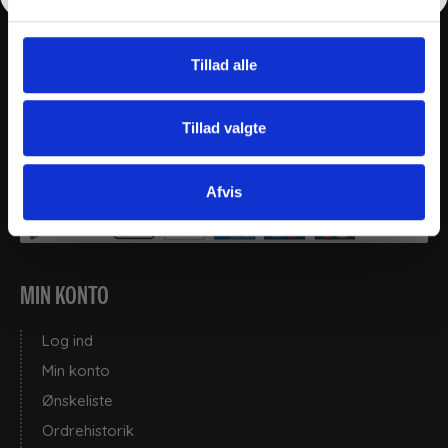
+45 2169 5655
post@thy-clean.dk
Tillad alle
Gartnerivej 26, 7500, Holstebro
CVR: 77136215
Tillad valgte
Telefontid:
9.00 - 13:00 alle hverdage.
Afvis
MIN KONTO
Log ind
Min konto
Ønskeliste
Ordrehistorik