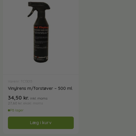
Varenr: TC13013
Vinylrens m/forstøver – 500 ml.
34,50
kr.
inkl. moms
27,60
kr.
ekskl. moms
På lager
Læg i kurv