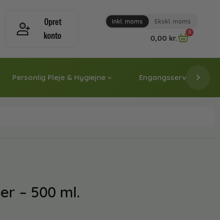
Opret
Inkl. moms
Ekskl. moms
0
konto
0,00
kr.
Personlig Pleje & Hygiejne
Engangsservice & Papi
r – 500 ml.