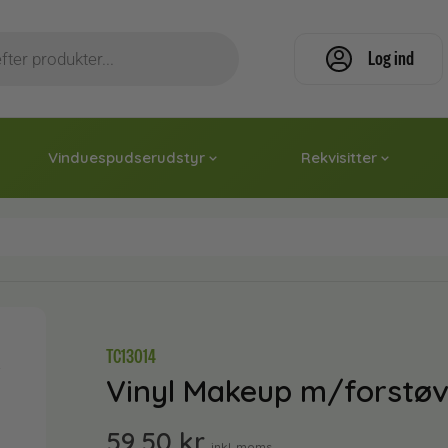
Log ind
Vinduespudserudstyr
Rekvisitter
TC13014
Vinyl Makeup m/forstøve
59,50
kr.
inkl. moms