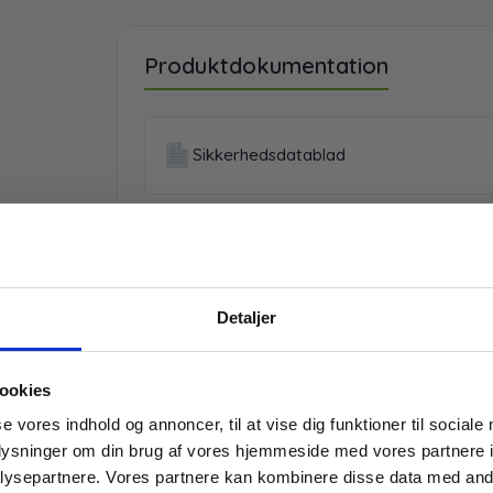
Produktdokumentation
Sikkerhedsdatablad
i følgende produkter:
Detaljer
ookies
FÅ 10% PÅ DIN FØRSTE ORDRE
se vores indhold og annoncer, til at vise dig funktioner til sociale
oplysninger om din brug af vores hjemmeside med vores partnere i
Gem den, før den forsvinder!
ysepartnere. Vores partnere kan kombinere disse data med andr