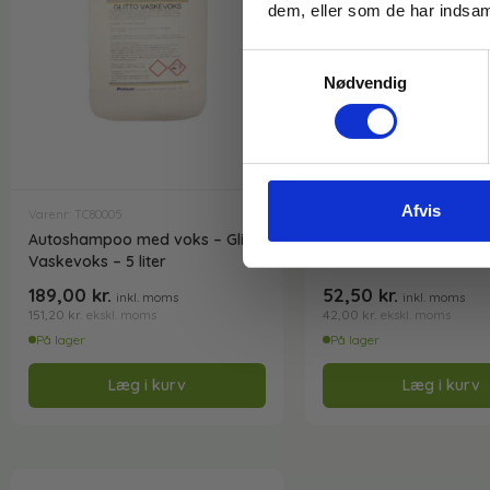
dem, eller som de har indsaml
Samtykkevalg
Nødvendig
Afvis
Varenr: TC80005
Varenr: TC54130
Autoshampoo med voks – Glitto
Autobørste m/langt h
Vaskevoks – 5 liter
Vikan 522252
189,00
kr.
52,50
kr.
inkl. moms
inkl. moms
151,20
kr.
42,00
kr.
ekskl. moms
ekskl. moms
På lager
På lager
Læg i kurv
Læg i kurv