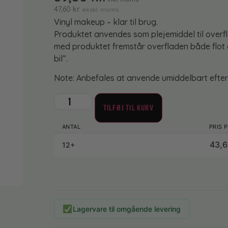
47,60
kr.
ekskl. moms
Vinyl makeup – klar til brug.
Produktet anvendes som plejemiddel til overfl
med produktet fremstår overfladen både flot 
bil”.
Note: Anbefales at anvende umiddelbart efter 
TILFØJ TIL KURV
43,
12+
Lagervare til omgående levering