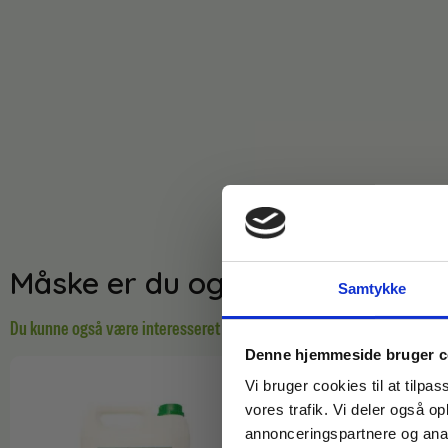
Måske er du også interesseret 
Samtykke
Du kunne også være interesseret i…
Denne hjemmeside bruger c
Vi bruger cookies til at tilpas
vores trafik. Vi deler også 
annonceringspartnere og anal