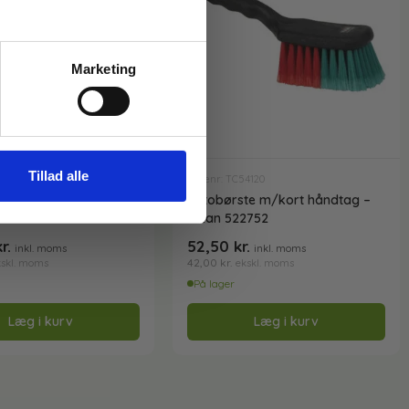
Marketing
Tillad alle
4150
Varenr: TC54120
e t/skaft – Bred og
Autobørste m/kort håndtag –
ikan 475552
Vikan 522752
kr.
52,50
kr.
inkl. moms
inkl. moms
42,00
kr.
kskl. moms
ekskl. moms
På lager
Læg i kurv
Læg i kurv