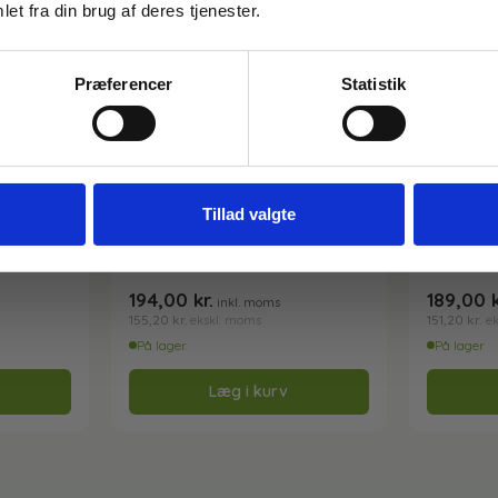
Email
et fra din brug af deres tjenester.
Præferencer
Statistik
FÅ 10% RABAT
Nej tak
Tillad valgte
Varenr: TC54145
Varenr: TC5
åndtag –
Autobørste t/skaft – Smal og
Autobørst
Oval – Vikan 526952
Oval – V
194,00
kr.
189,00
inkl. moms
155,20
kr.
151,20
kr.
ekskl. moms
e
På lager
På lager
Læg i kurv