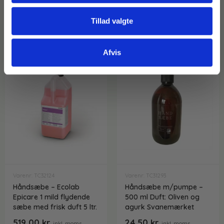
Læg i kurv
Læg i kurv
Tillad valgte
Afvis
Varenr: TC32124
Varenr: TC31293
Håndsæbe – Ecolab
Håndsæbe m/pumpe –
Epicare 1 mild flydende
500 ml Duft: Oliven og
sæbe med frisk duft 5 ltr.
agurk Svanemærket
519,00
kr.
24,50
kr.
inkl. moms
inkl. moms