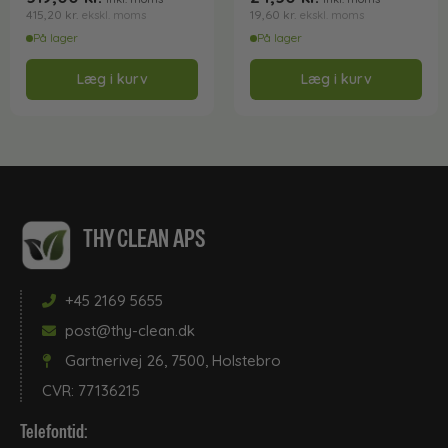
415,20
kr.
19,60
kr.
ekskl. moms
ekskl. moms
På lager
På lager
Læg i kurv
Læg i kurv
THY CLEAN APS
+45 2169 5655
post@thy-clean.dk
Gartnerivej 26, 7500, Holstebro
CVR: 77136215
Telefontid: