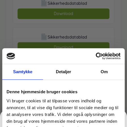
Sikkerhedsdatablad
Download
Sikkerhedsdatablad
Download
Samtykke
Detaljer
Om
Påfør ca. 3 ml Manoclean på tørre hænder
Gnid grundigt indtil al snavs er opløst
Skylles grundigt af under rindende vand
Denne hjemmeside bruger cookies
Uden faremærkning
Vi bruger cookies til at tilpasse vores indhold og
annoncer, til at vise dig funktioner til sociale medier og til
at analysere vores trafik. Vi deler også oplysninger om
Måske er du også interesseret i følgende
din brug af vores hjemmeside med vores partnere inden
produkter: