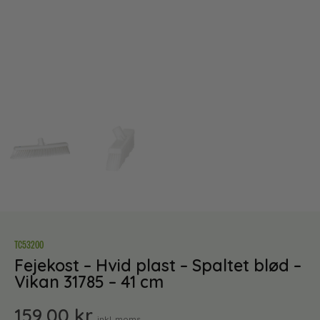
TC53200
Fejekost – Hvid plast – Spaltet blød –
Vikan 31785 – 41 cm
159,00
kr.
inkl. moms