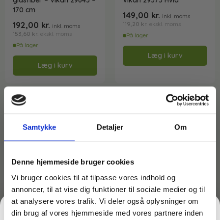
glasfiber – Vikan 29645 –
Vikan 29375 Hvid
170 cm
149,00
kr.
inkl. moms
192,00
kr.
119,20
kr.
ekskl. moms
inkl. moms
153,60
kr.
ekskl. moms
På lager
På lager
Læg i kurv
Læg i kurv
Samtykke
Detaljer
Om
Denne hjemmeside bruger cookies
Vi bruger cookies til at tilpasse vores indhold og
annoncer, til at vise dig funktioner til sociale medier og til
at analysere vores trafik. Vi deler også oplysninger om
din brug af vores hjemmeside med vores partnere inden