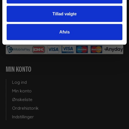
post@thy-clean.dk
Gartnerivej 26, 7500, Holstebro
Tillad valgte
CVR: 77136215
Telefontid:
Afvis
9.00 - 13:00 alle hverdage.
MIN KONTO
Log ind
Min konto
Ønskeliste
Ordrehistorik
Indstillinger