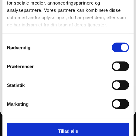
Varenr: TC55110 - VM
for sociale medier, annonceringspartnere og
Skaft m/gevind-
analysepartnere. Vores partnere kan kombinere disse
Aluminium – Vikan
data med andre oplysninger, du har givet dem, eller som
42,00
kr.
–
de har indsamlet fra din brug af deres tjenester.
FÅ 10% PÅ DIN FØRSTE ORDRE
46,00
kr.
inkl. moms
33,60
kr.
–
36,80
kr.
ekskl.
moms
Samtykkevalg
Gem den, før den forsvinder!
Nødvendig
På lager
Email
Vælg variant
Præferencer
FÅ 10% RABAT
Statistik
Nej tak
Marketing
THY CLEAN APS
+45 2169 5655
Tillad alle