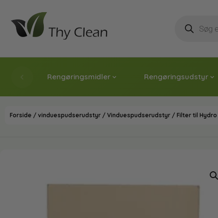
Rengøringsmidler
Rengøringsudstyr
Forside
/
vinduespudserudstyr
/
Vinduespudserudstyr
/ Filter til Hy