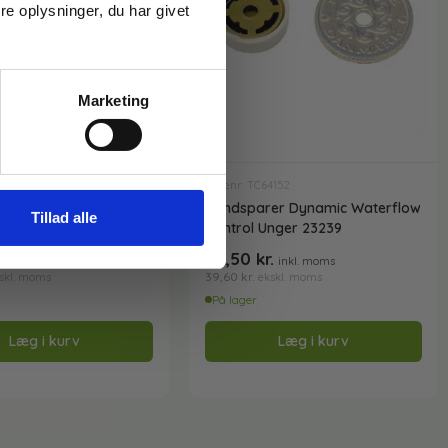
e oplysninger, du har givet
Marketing
5414
Varenr: TC64152
til 2 slanger Unger
Vandsparer Dynamic Waterflow
Tillad alle
Control Unger 23239
r.
49,50
kr.
inkl. moms
inkl. moms
39,60
kr.
skl. moms
ekskl. moms
På lager
Læg i kurv
Læg i kurv