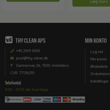
Læg i kurv
THY CLEAN APS
MIN KONTO
+45 2169 5655
Log ind
post@thy-clean.dk
Min konto
Gartnerivej 26, 7500, Holstebro
Ønskeliste
CVR: 77136215
Ordrehistor
Indstillinger
Telefontid:
9.00 - 13:00 alle hverdage.