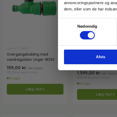
annonceringspartnere og anal
dem, eller som de har indsaml
Samtykkevalg
Nødvendig
Varenr: TC68679
Varenr: TC66430
Overgangskobling med
Filter til Hydro Power
Afvis
vandregulator Unger 18330
rentvandsanlæg
Unger DIUB3
159,00
kr.
inkl. moms
(2 røde, 1 grøn)
1.399,00
kr.
127,20
kr.
ekskl. moms
inkl. moms
1.119,20
kr.
ekskl. moms
På lager
På lager
Læg i kurv
Læg i kurv