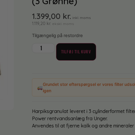
(3 Grønne)
1.399,00
kr.
inkl. moms
1.119,20
kr.
ekskl. moms
Tilgængelig på restordre
TILFØJ TIL KURV
Grundet stor efterspørgsel er vores filter udso
igen
Harpiksgranulat leveret i 3 cylinderformet f
Power rentvandsanlæg fra Unger.
Anvendes til at fjerne kalk og andre mineraler