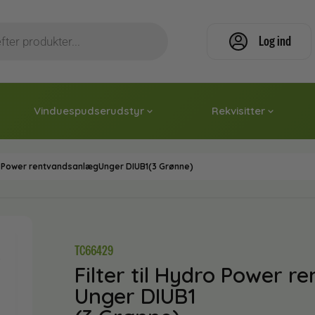
Log ind
Vinduespudserudstyr
Rekvisitter
dro Power rentvandsanlægUnger DIUB1(3 Grønne)
TC66429
Filter til Hydro Power 
Unger DIUB1