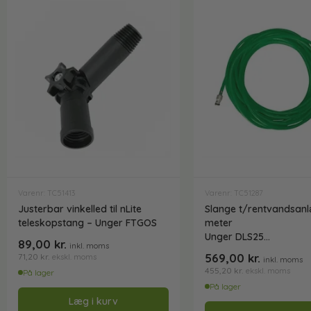
Varenr: TC51413
Varenr: TC51287
Justerbar vinkelled til nLite
Slange t/rentvandsanl
teleskopstang – Unger FTGOS
meter
Unger DLS25
89,00
kr.
inkl. moms
Grøn
569,00
kr.
71,20
kr.
ekskl. moms
inkl. moms
455,20
kr.
ekskl. moms
På lager
På lager
Læg i kurv