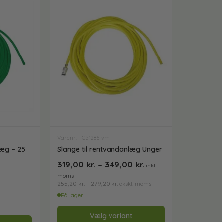
Varenr: TC51286-vm
æg – 25
Slange til rentvandanlæg Unger
319,00
kr.
–
349,00
kr.
inkl.
moms
255,20
kr.
–
279,20
kr.
ekskl. moms
På lager
Vælg variant