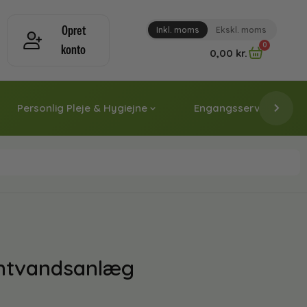
Opret
Inkl. moms
Ekskl. moms
0
konto
0,00
kr.
Personlig Pleje & Hygiejne
Engangsservice & Papi
rentvandsanlæg