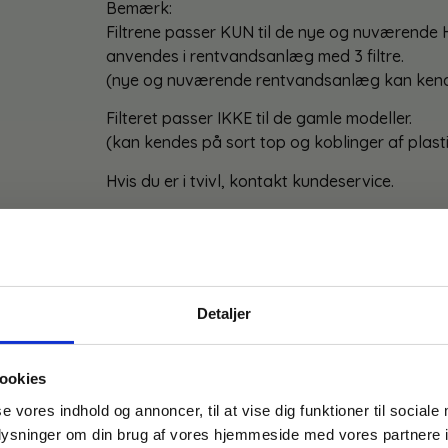
Bemærk:
Filtrene passer KUN til de nye og nuværende 
anvendes i rentvandsanlæg med 3 filtre.
(nye og nuværende rentvandsanlæg kan kende
Filteret passer IKKE til de gamle modeller.
(kan kendes på sort top og koblinger af plast
Hvis du er i tvivl, kontakt kundeservice.
i følgende produkter:
Detaljer
ookies
FÅ 10% PÅ DIN FØRSTE ORDRE
se vores indhold og annoncer, til at vise dig funktioner til sociale
oplysninger om din brug af vores hjemmeside med vores partnere i
Gem den, før den forsvinder!