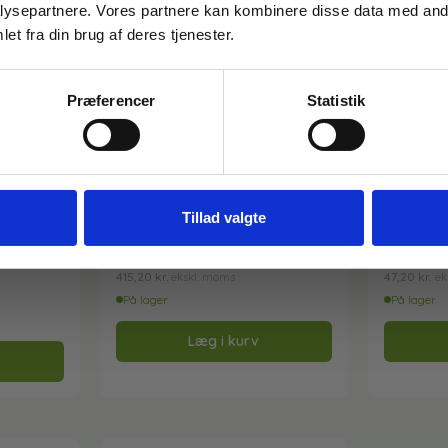
ysepartnere. Vores partnere kan kombinere disse data med andr
Email
et fra din brug af deres tjenester.
Præferencer
Statistik
FÅ 10% RABAT
Nej tak
Varenr: TC66428
Varenr: TC6
Harpiksgranulat | 1 grøn | Unger
Samleled 
Tillad valgte
HiFlo | DIUBS
22809
519,00
kr.
59,00
k
inkl. moms
415,20
kr.
47,20
kr.
ekskl. moms
ek
På lager
På lager
Læg i kurv