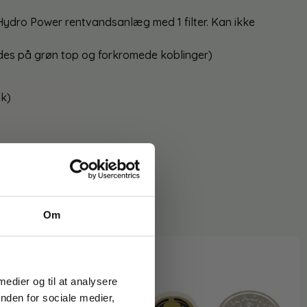
Hydro Power rentvandsanlæg med 1 filter. Kan ikke
s på grøn top og forkromede koblinger)
ik)
Om
 medier og til at analysere
nden for sociale medier,