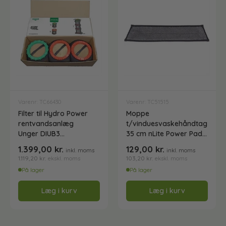
Vandslanger og koblinger
Vermop
Vikan
Varenr: TC66430
Varenr: TC51515
Filter til Hydro Power
Moppe
Vinduespudserudstyr
rentvandsanlæg
t/vinduesvaskehåndtag
Unger DIUB3
35 cm nLite Power Pad
(2 røde, 1 grøn)
Unger PWP35
1.399,00
kr.
129,00
kr.
inkl. moms
inkl. moms
Vinduespudsesæt - Klar til brug
1.119,20
kr.
103,20
kr.
ekskl. moms
ekskl. moms
På lager
På lager
Læg i kurv
Læg i kurv
Vinduesskrabere