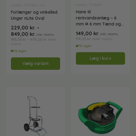
Varenr: TC65417
Varenr: TC51424 - vm
Hane til
Tæpperengøring
Forlænger og vinkelled
rentvandsanlæg – 6
Unger nLite Oval
mm ⮂ 6 mm Tænd og
229,00
kr.
–
sluk for vand
149,00
kr.
Toiletpapir
849,00
kr.
inkl. moms
inkl. moms
119,20
kr.
ekskl. moms
183,20
kr.
–
679,20
kr.
ekskl.
moms
På lager
På lager
Tøjvask
Læg i kurv
Vælg variant
Ukategoriseret
•
Universalrengøring