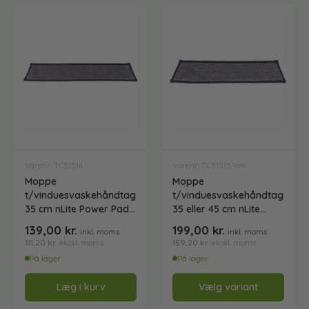
Vinduesvaskebørster
Affaldshåndtering
Affaldsposer og sække
Desinfektion af overflader
Antibakterielle microfiberklude
Affaldssortering
Ecolab produkter
Varenr: TC51516
Varenr: TC51515-vm
Moppe
Moppe
Desinfektion og rengøring
Desinfektionsmidler
Handsker og værnemidler
Affaldsspande
t/vinduesvaskehåndtag
t/vinduesvaskehåndtag
35 cm nLite Power Pad
35 eller 45 cm nLite
Unger PWP45
Power Pad
139,00
kr.
199,00
kr.
Engangshandsker
inkl. moms
inkl. moms
Ecolab Badeværelse
Personlig hygiejne og pleje
Affaldsstativer
111,20
kr.
159,20
kr.
ekskl. moms
ekskl. moms
På lager
På lager
Håndsæbe
Rekvisitter til rengøring
Ecolab Gulvrengøring
Læg i kurv
Vælg variant
Gribetænger