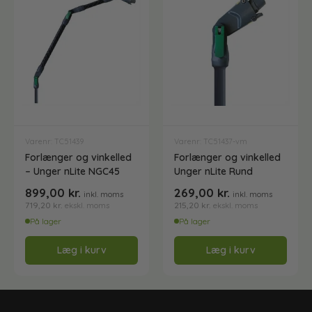
Varenr: TC51439
Varenr: TC51437-vm
Forlænger og vinkelled
Forlænger og vinkelled
– Unger nLite NGC45
Unger nLite Rund
899,00
kr.
269,00
kr.
inkl. moms
inkl. moms
719,20
kr.
215,20
kr.
ekskl. moms
ekskl. moms
På lager
På lager
Læg i kurv
Læg i kurv