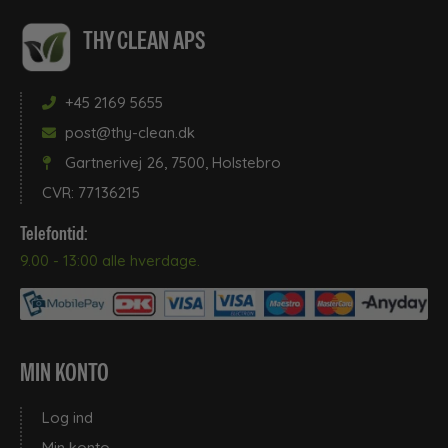
THY CLEAN APS
+45 2169 5655
post@thy-clean.dk
Gartnerivej 26, 7500, Holstebro
CVR: 77136215
Telefontid:
9.00 - 13:00 alle hverdage.
MIN KONTO
Log ind
Min konto