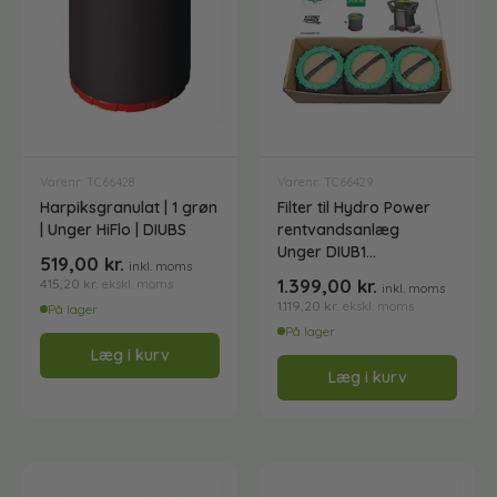
Spande til vinduespudsning
Teleskopstænger
Varenr: TC66428
Varenr: TC66429
Harpiksgranulat | 1 grøn
Filter til Hydro Power
Teleskopstænger med vandgennemløb
| Unger HiFlo | DIUBS
rentvandsanlæg
Unger DIUB1
519,00
kr.
inkl. moms
(3 Grønne)
1.399,00
kr.
415,20
kr.
ekskl. moms
inkl. moms
Teleskopstænger til rentvandsanlæg
1.119,20
kr.
ekskl. moms
På lager
På lager
Læg i kurv
Læg i kurv
Tilbehør til Unger teleskopskaft
Tilbehør til Vermop og Lewi telskopskafter