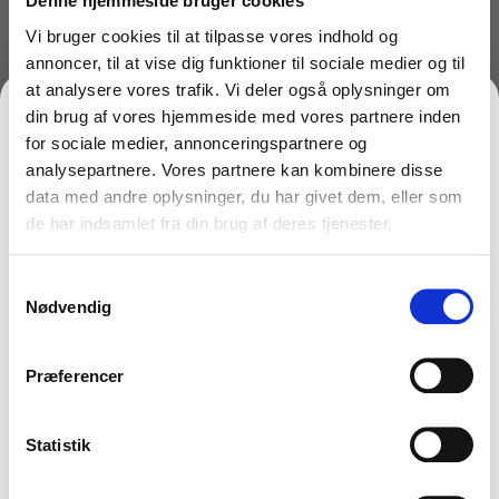
Denne hjemmeside bruger cookies
Unger 19038
Power
Måtter og praktiske hjælpere
Vi bruger cookies til at tilpasse vores indhold og
1.079,00
kr.
49,50
kr.
inkl. moms
inkl. moms
863,20
kr.
39,60
kr.
ekskl. moms
ekskl. moms
annoncer, til at vise dig funktioner til sociale medier og til
På lager
På lager
at analysere vores trafik. Vi deler også oplysninger om
Mundstykke til støvsuger
din brug af vores hjemmeside med vores partnere inden
Læg i kurv
Læg i kurv
for sociale medier, annonceringspartnere og
analysepartnere. Vores partnere kan kombinere disse
Mundstykker
data med andre oplysninger, du har givet dem, eller som
de har indsamlet fra din brug af deres tjenester.
FÅ 10% PÅ DIN FØRSTE ORDRE
Opvaskemidler
Samtykkevalg
Gem den, før den forsvinder!
Nødvendig
Email
Outlet - spar penge !
Præferencer
Papir og dispensere
FÅ 10% RABAT
Statistik
Varenr: TC51415
Varenr: TC51425