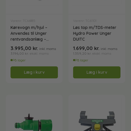
Varenr: TC66885
Varenr: TC61101
Kørevogn m/hjul –
Løs top m/TDS-meter
Anvendes til Unger
Hydro Power Unger
rentvandsanlæg –
DUITC
model DICRT
3.995,00
kr.
1.699,00
kr.
inkl. moms
inkl. moms
3.196,00
kr.
1.359,20
kr.
ekskl. moms
ekskl. moms
På lager
På lager
Læg i kurv
Læg i kurv