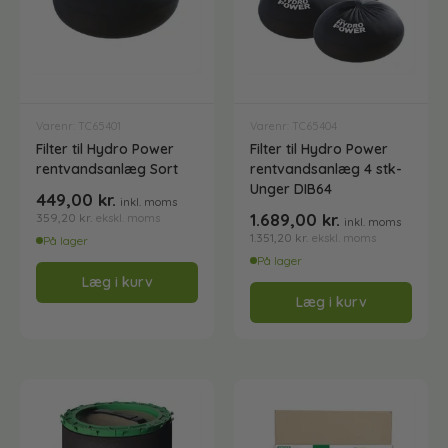
Børster til rentvandsanlæg
Harpiksfiltre, tilbehør og løsdele
Varenr: TC65401
Varenr: TC65404
Filter til Hydro Power
Filter til Hydro Power
Indvasker og tilbehør
rentvandsanlæg Sort
rentvandsanlæg 4 stk-
Unger DIB64
449,00
kr.
inkl. moms
1.689,00
kr.
359,20
kr.
ekskl. moms
Klude og vaskeskind
inkl. moms
1.351,20
kr.
ekskl. moms
På lager
På lager
Læg i kurv
Rentvandsanlæg - Byg dit eget efter ønske
Læg i kurv
Rentvandsanlæg - Komplette løsninger - Klar-til-
brug
Sæbe og rens til vinduespudsning