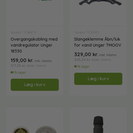
Varenr: TC68679
Varenr: TC65411
Overgangskobling med
Slangeklemme Åbn/luk
vandregulator Unger
for vand Unger TMOOV
18330
329,00
kr.
inkl. moms
159,00
kr.
263,20
kr.
ekskl. moms
inkl. moms
127,20
kr.
ekskl. moms
På lager
På lager
Læg i kurv
Læg i kurv