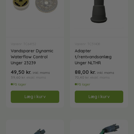
Varenr: TC64152
Varenr: TC51408
Vandsparer Dynamic
Adapter
Waterflow Control
t/rentvandsanlæg
Unger 23239
Unger NLTHR
49,50
kr.
88,00
kr.
inkl. moms
inkl. moms
39,60
kr.
70,40
kr.
ekskl. moms
ekskl. moms
På lager
På lager
Læg i kurv
Læg i kurv