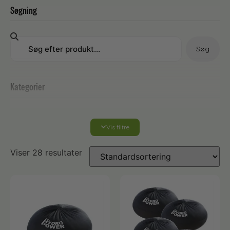
Søgning
Søg
Kategorier
Vis filtre
vinduespudserudstyr
Viser 28 resultater
Accessories og adapter
Arbejdsbeklædning til vinduespudseren