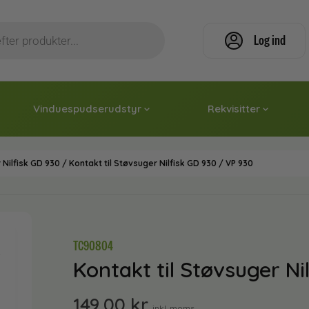
Log ind
Vinduespudserudstyr
Rekvisitter
 Nilfisk GD 930
/ Kontakt til Støvsuger Nilfisk GD 930 / VP 930
TC90804
Kontakt til Støvsuger Ni
149,00
kr.
inkl. moms