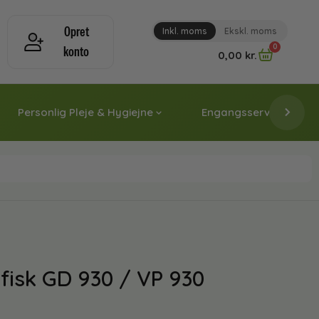
Opret
Inkl. moms
Ekskl. moms
0
konto
0,00
kr.
Personlig Pleje & Hygiejne
Engangsservice & Papi
lfisk GD 930 / VP 930