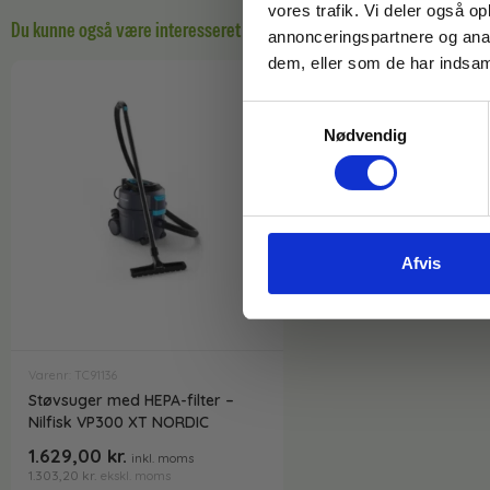
vores trafik. Vi deler også 
Du kunne også være interesseret i…
annonceringspartnere og anal
dem, eller som de har indsaml
Samtykkevalg
Nødvendig
Afvis
Varenr: TC91136
Støvsuger med HEPA-filter –
Nilfisk VP300 XT NORDIC
1.629,00
kr.
inkl. moms
1.303,20
kr.
ekskl. moms