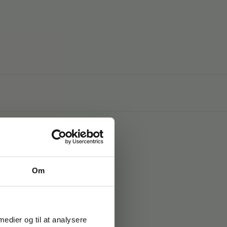
Om
ygget HEPA-filter)
 medier og til at analysere