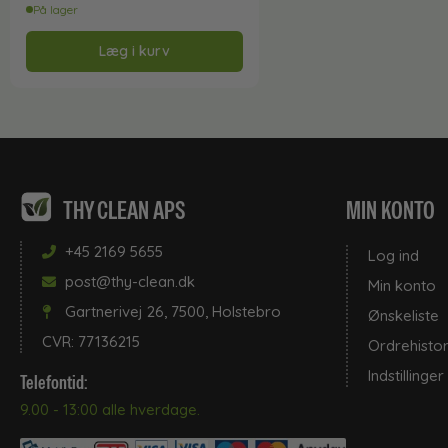
På lager
Læg i kurv
THY CLEAN APS
MIN KONTO
+45 2169 5655
Log ind
post@thy-clean.dk
Min konto
Gartnerivej 26, 7500, Holstebro
Ønskeliste
CVR: 77136215
Ordrehistor
Indstillinger
Telefontid:
9.00 - 13:00 alle hverdage.