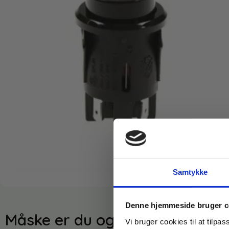
Samtykke
Denne hjemmeside bruger c
Måske er du også interesseret 
Vi bruger cookies til at tilpas