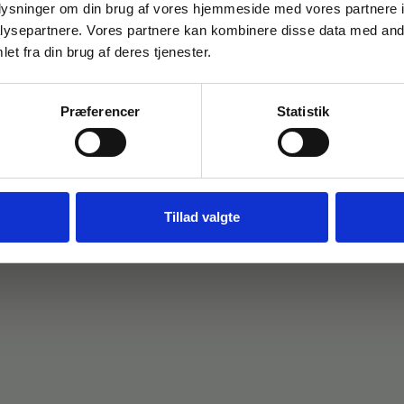
oplysninger om din brug af vores hjemmeside med vores partnere i
Gem den, før den forsvinder!
ysepartnere. Vores partnere kan kombinere disse data med andr
Email
et fra din brug af deres tjenester.
Præferencer
Statistik
FÅ 10% RABAT
Nej tak
Tillad valgte