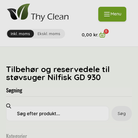
Menu
0
Inkl. moms
Ekskl. moms
0,00
kr.
Tilbehør og reservedele til
støvsuger Nilfisk GD 930
Søgning
Søg
Kategorier