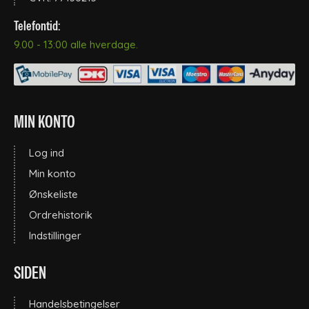
Telefontid:
Gulvvaskesæt
Spande til vinduespudsning
9.00 - 13:00 alle hverdage.
Vaske- plejemidler og polish
Håndklædepapir - Ark
Teleskopstænger
MIN KONTO
Håndklædepapir - Ruller
Teleskopstænger med vandgennemløb
Log ind
Køkkenrengøring
Min konto
Teleskopstænger til rentvandsanlæg
Ønskeliste
Ordrehistorik
Køkkenrulle
Tilbehør til Unger teleskopskaft
Indstillinger
SIDEN
Måtter
Tilbehør til Vermop og Lewi telskopskafter
Handelsbetingelser