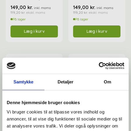
149,00
kr.
149,00
kr.
inkl. moms
inkl. moms
119,20
kr.
119,20
kr.
ekskl. moms
ekskl. moms
Affaldshåndtering
På lager
På lager
Læg i kurv
Læg i kurv
Affaldsposer og sække
Desinfektion af overflader
Antibakterielle microfiberklude
Affaldssortering
Ecolab produkter
Desinfektion og rengøring
Desinfektionsmidler
Handsker og værnemidler
Affaldsspande
Samtykke
Detaljer
Om
Engangshandsker
Ecolab Badeværelse
Personlig hygiejne og pleje
Affaldsstativer
Denne hjemmeside bruger cookies
Håndsæbe
Vi bruger cookies til at tilpasse vores indhold og
Rekvisitter til rengøring
Ecolab Gulvrengøring
Gribetænger
annoncer, til at vise dig funktioner til sociale medier og til
Varenr: TC92326
Varenr: TC92249
at analysere vores trafik. Vi deler også oplysninger om
Låseclips til støvsuger
Parkeringsclips til
Afstøver
Håndsprit
Rengøring