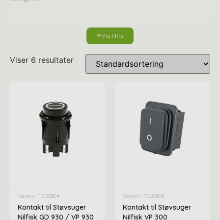
Vis filtre
Støvsuger og tilbehør
Viser 6 resultater
Mundstykke til støvsuger
Mundstykker
Professionelle støvsugere
Støvsugerposer
Varenr: TC90804
Varenr: TC90803
Tilbehør og reservedele til støvsuger Nilfisk GD
Kontakt til Støvsuger
Kontakt til Støvsuger
930
Nilfisk GD 930 / VP 930
Nilfisk VP 300