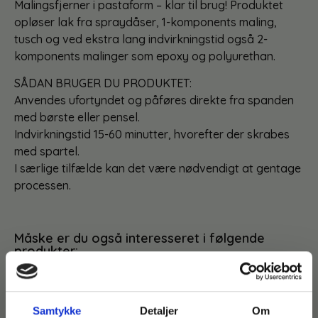
Malingsfjerner i pastaform – klar til brug! Produktet
opløser lak fra spraydåser, 1-komponents maling,
tusch og ved ekstra lang indvirkningstid også 2-
komponents malinger som epoxy og polyurethan.
SÅDAN BRUGER DU PRODUKTET:
Anvendes ufortyndet og påføres direkte fra spanden
med børste eller pensel.
Indvirkningstid 15-60 minutter, hvorefter der skrabes
med spartel.
I særlige tilfælde kan det være nødvendigt at gentage
processen.
Måske er du også interesseret i følgende
produkter:
Du kunne også være interesseret i…
Samtykke
Detaljer
Om