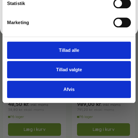
Statistik
Nej tak
Marketing
Tillad alle
Tillad valgte
Varenr: TC64811
Varenr: TC16185
Klick-skraber – Grøn –
Folie-fjerner spand 2,75
Afvis
Unger ErgoTec – SR04K
kg
48,50
kr.
989,00
kr.
inkl. moms
inkl. moms
38,80
kr.
791,20
kr.
ekskl. moms
ekskl. moms
På lager
På lager
Læg i kurv
Læg i kurv