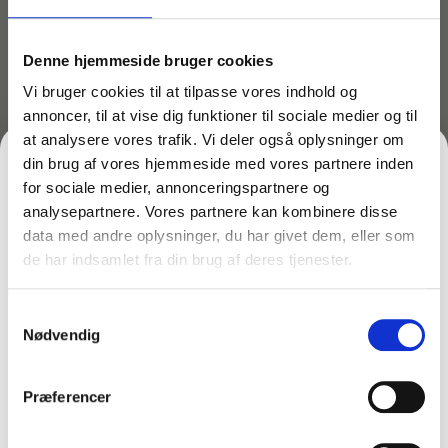
Denne hjemmeside bruger cookies
Vi bruger cookies til at tilpasse vores indhold og
annoncer, til at vise dig funktioner til sociale medier og til
at analysere vores trafik. Vi deler også oplysninger om
din brug af vores hjemmeside med vores partnere inden
for sociale medier, annonceringspartnere og
analysepartnere. Vores partnere kan kombinere disse
Varenr: TC66108
Varenr: TC64841
data med andre oplysninger, du har givet dem, eller som
Komplet rentvandsanlæg
Håndskraber m/skråt
til vinduespudsning –
blad – Unger ErgoTec –
de har indsamlet fra din brug af deres tjenester.
FÅ 10% PÅ DIN FØRSTE ORDRE
Model EPH (Et-Plans-Hus)
SH000
4.299,00
kr.
149,00
kr.
inkl. moms
inkl. moms
Samtykkevalg
Gem den, før den forsvinder!
3.439,20
kr.
119,20
kr.
ekskl. moms
ekskl. moms
Nødvendig
På lager
På lager
Email
Læg i kurv
Læg i kurv
Præferencer
FÅ 10% RABAT