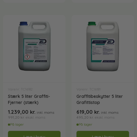
Varenr: TC16182
Varenr: TC16181
Stærk 5 liter Graffiti-
Graffitibeskytter 5 liter
Fjerner (stærk)
Grafittistop
1.239,00
kr.
619,00
kr.
inkl. moms
inkl. moms
991,20
kr.
495,20
kr.
ekskl. moms
ekskl. moms
På lager
På lager