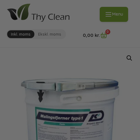
Menu
0
Inkl. moms
Ekskl. moms
0,00
kr.