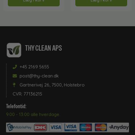
Læg i kurv
Læg i kurv
THY CLEAN APS
+45 2169 5655
post@thy-clean.dk
Gartnerivej 26, 7500, Holstebro
CVR: 77136215
Telefontid:
9.00 - 13:00 alle hverdage.