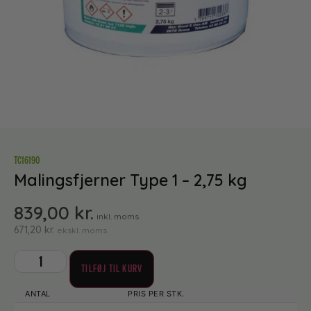
TC16190
Malingsfjerner Type 1 – 2,75 kg
839,00
kr.
inkl. moms
671,20
kr.
ekskl. moms
TILFØJ TIL KURV